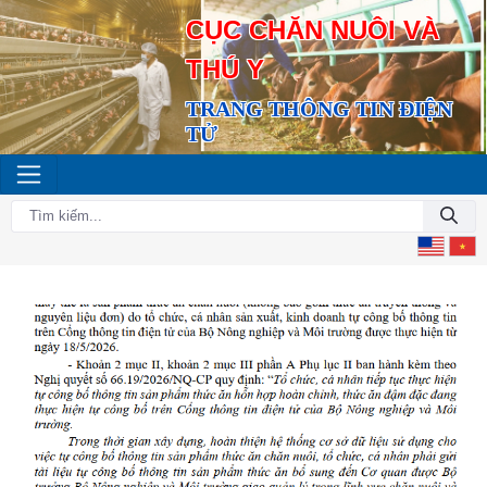
CỤC CHĂN NUÔI VÀ
THÚ Y
TRANG THÔNG TIN ĐIỆN
TỬ