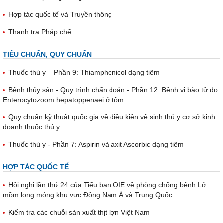
Hợp tác quốc tế và Truyền thông
Thanh tra Pháp chế
TIÊU CHUẨN, QUY CHUẨN
Thuốc thú y – Phần 9: Thiamphenicol dạng tiêm
Bệnh thủy sản - Quy trình chẩn đoán - Phần 12: Bệnh vi bào tử do
Enterocytozoom hepatoppenaei ở tôm
Quy chuẩn kỹ thuật quốc gia về điều kiện vệ sinh thú y cơ sở kinh
doanh thuốc thú y
Thuốc thú y - Phần 7: Aspirin và axit Ascorbic dạng tiêm
HỢP TÁC QUỐC TẾ
Hội nghị lần thứ 24 của Tiểu ban OIE về phòng chống bệnh Lở
mồm long móng khu vực Đông Nam Á và Trung Quốc
Kiểm tra các chuỗi sản xuất thịt lợn Việt Nam