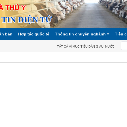
À THÚ Y
TIN ĐIỆN TỬ
ăn bản
Hợp tác quốc tế
Thông tin chuyên nghành
Tiêu 
TẤT CẢ VÌ MỤC TIÊU DÂN GIÀU, NƯỚC MẠNH, X