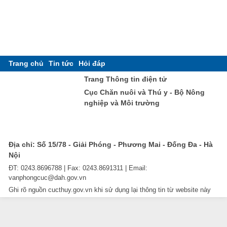
Trang chủ
Tin tức
Hỏi đáp
Trang Thông tin điện tử
Cục Chăn nuôi và Thú y - Bộ Nông
nghiệp và Môi trường
Địa chỉ: Số 15/78 - Giải Phóng - Phương Mai - Đống Đa - Hà
Nội
ĐT: 0243.8696788 | Fax: 0243.8691311 | Email:
vanphongcuc@dah.gov.vn
Ghi rõ nguồn cucthuy.gov.vn khi sử dụng lại thông tin từ website này