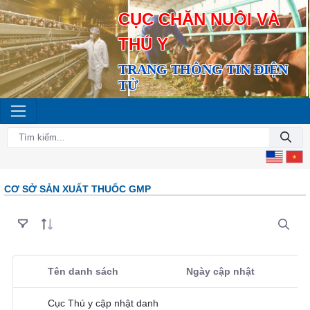
CỤC CHĂN NUÔI VÀ
THÚ Y
TRANG THÔNG TIN ĐIỆN
TỬ
CƠ SỞ SẢN XUẤT THUỐC GMP
Tên danh sách
Ngày cập nhật
Người dùng lựa chọn
Cục Thú y cập nhật danh