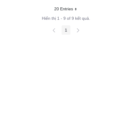
20 Entries
Mỗi trang
Hiển thị 1 - 9 of 9 kết quả.
1
Các trang trên cổng