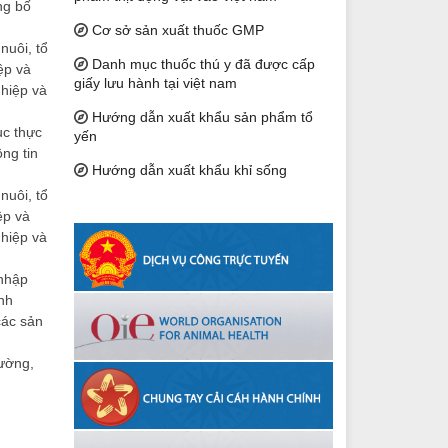
ng bố
Cơ sở sản xuất thuốc GMP
nuôi, tổ
Danh mục thuốc thú y đã được cấp
ệp và
giấy lưu hành tại việt nam
ghiệp và
Hướng dẫn xuất khẩu sản phẩm tổ
ục thực
yến
ng tin
Hướng dẫn xuất khẩu khỉ sống
nuôi, tổ
ệp và
ghiệp và
 nhập
nh
các sản
rường,