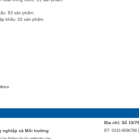
hẩu: 83 sản phẩm.
hập khẩu: 02 sản phẩm.
docx
Địa chỉ: Số 15/7
g nghiệp và Môi trường
ĐT: 0243.8696788 
 lại thông tin từ website này