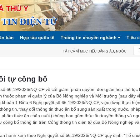
À THÚ Y
TIN ĐIỆN TỬ
ăn bản
Hợp tác quốc tế
Thông tin chuyên nghành
Tiêu 
TẤT CẢ VÌ MỤC TIÊU DÂN GIÀU, NƯỚC MẠNH, XÃ
ôi tự công bố
 số 66.19/2026/NQ-CP về cắt giảm, phân quyền, đơn giản hóa thủ tục
h thuộc phạm vi quản lý của Bộ Nông nghiệp và Môi trường (sau đây viế
i khoản 1 Điều 6 Nghị quyết số 66.19/2026/NQ-CP, việc dừng thực hiệ
 thông tin, thay đổi thông tin thức ăn bổ sung sản xuất trong nước, nhậ
n phẩm thức ăn chăn nuôi (không bao gồm thức ăn truyền thống và ng
tự công bố thông tin trên Cổng thông tin điện tử của Bộ Nông nghiệp và
I ban hành kèm theo Nghị quyết số 66.19/2026/NQ-CP quy định: “Tổ chứ