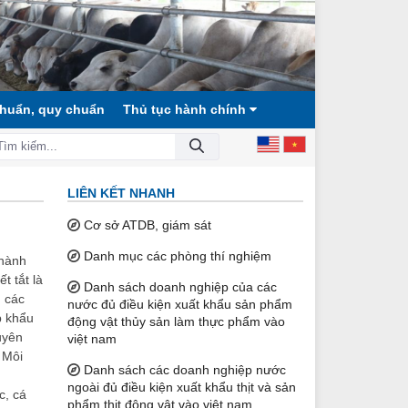
chuẩn, quy chuẩn
Thủ tục hành chính
 HỘI CÔNG BẰNG, DÂN CHỦ, VĂN MINH!
LIÊN KẾT NHANH
Cơ sở ATDB, giám sát
Danh mục các phòng thí nghiệm
 hành
t tắt là
Danh sách doanh nghiệp của các
n các
nước đủ điều kiện xuất khẩu sản phẩm
p khẩu
động vật thủy sản làm thực phẩm vào
uyên
việt nam
 Môi
Danh sách các doanh nghiệp nước
ngoài đủ điều kiện xuất khẩu thịt và sản
c, cá
phẩm thịt động vật vào việt nam