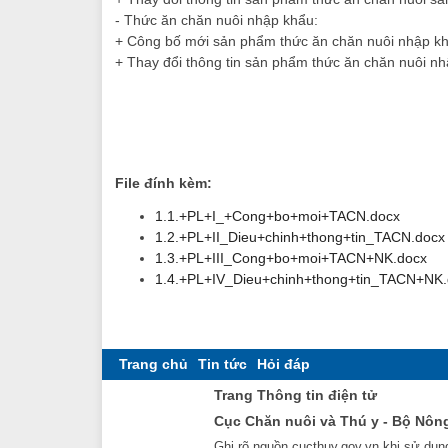
- Thức ăn chăn nuôi nhập khẩu:
+ Công bố mới sản phẩm thức ăn chăn nuôi nhập k
+ Thay đổi thông tin sản phẩm thức ăn chăn nuôi n
File đính kèm:
1.1.+PL+I_+Cong+bo+moi+TACN.docx
1.2.+PL+II_Dieu+chinh+thong+tin_TACN.docx
1.3.+PL+III_Cong+bo+moi+TACN+NK.docx
1.4.+PL+IV_Dieu+chinh+thong+tin_TACN+NK.
Trang chủ
Tin tức
Hỏi đáp
Trang Thông tin điện tử
Cục Chăn nuôi và Thú y - Bộ Nôn
Ghi rõ nguồn cucthuy.gov.vn khi sử dụng