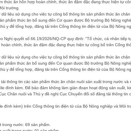
hẩm thức ăn hỗn hợp hoàn chỉnh, thức ăn đậm đặc đang thực hiện tự cô
Môi trường.
 dữ liệu sử dụng cho việc tự công bố thông tin sản phẩm thức ăn chăn 
in sản phẩm thức ăn bổ sung đến Cơ quan được Bộ trưởng Bộ Nông nghi
 thú y để tổng hợp, đăng tải trên Cổng thông tin điện tử của Bộ Nông n
o Nghị quyết số 66.19/2026/NQ-CP quy định: “Tổ chức, cá nhân tiếp t
p hoàn chỉnh, thức ăn đậm đặc đang thực hiện tự công bố trên Cổng thô
 dữ liệu sử dụng cho việc tự công bố thông tin sản phẩm thức ăn chăn 
tin sản phẩm thức ăn bổ sung đến Cơ quan được Bộ trưởng Bộ Nông nghi
 thú y để tổng hợp, đăng tải trên Cổng thông tin điện tử của Bộ Nông n
tải thông tin các sản phẩm thức ăn chăn nuôi sản xuất trong nước và
file đính kèm. Để bảo đảm không làm gián đoạn hoạt động sản xuất, ki
Cục Chăn nuôi và Thú y đề nghị Cục Chuyển đổi số đăng tải thông tin 
le đính kèm) trên Cổng thông tin điện tử của Bộ Nông nghiệp và Môi t
t trong nước: 69 sản phẩm.
n xuất trong nước: 01 sản phẩm.