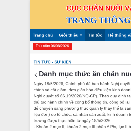
CỤC CHĂN NUÔI V
TRANG THÔNG 
Trang chủ
Giới thiệu
Tin tức
Hệ thống v
Thứ năm 06/08/2026
TIN TỨC - SỰ KIỆN
Danh mục thức ăn chăn nu
Ngày 18/5/2026, Chính phủ đã ban hành Nghị quyết
chính và cắt giảm, đơn giản hóa điều kiện kinh doan
Nghị quyết số 66.19/2026/NQ-CP). Theo quy định tạ
thủ tục hành chính về công bố thông tin, công bố lại
để chuyển sang phương thức quản lý thay thế là sả
liệu đơn) do tổ chức, cá nhân sản xuất, kinh doanh 
trường được thực hiện từ ngày 18/5/2026.
- Khoản 2 mục II, khoản 2 mục III phần A Phụ lục I