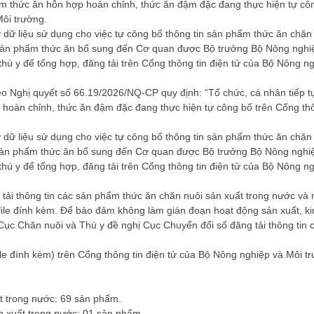
hẩm thức ăn hỗn hợp hoàn chỉnh, thức ăn đậm đặc đang thực hiện tự cô
Môi trường.
 dữ liệu sử dụng cho việc tự công bố thông tin sản phẩm thức ăn chăn 
in sản phẩm thức ăn bổ sung đến Cơ quan được Bộ trưởng Bộ Nông nghi
 thú y để tổng hợp, đăng tải trên Cổng thông tin điện tử của Bộ Nông n
o Nghị quyết số 66.19/2026/NQ-CP quy định: “Tổ chức, cá nhân tiếp t
p hoàn chỉnh, thức ăn đậm đặc đang thực hiện tự công bố trên Cổng thô
 dữ liệu sử dụng cho việc tự công bố thông tin sản phẩm thức ăn chăn 
tin sản phẩm thức ăn bổ sung đến Cơ quan được Bộ trưởng Bộ Nông nghi
 thú y để tổng hợp, đăng tải trên Cổng thông tin điện tử của Bộ Nông n
tải thông tin các sản phẩm thức ăn chăn nuôi sản xuất trong nước và
file đính kèm. Để bảo đảm không làm gián đoạn hoạt động sản xuất, ki
Cục Chăn nuôi và Thú y đề nghị Cục Chuyển đổi số đăng tải thông tin 
le đính kèm) trên Cổng thông tin điện tử của Bộ Nông nghiệp và Môi t
t trong nước: 69 sản phẩm.
n xuất trong nước: 01 sản phẩm.