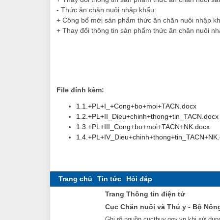
- Thức ăn chăn nuôi nhập khẩu:
+ Công bố mới sản phẩm thức ăn chăn nuôi nhập k
+ Thay đổi thông tin sản phẩm thức ăn chăn nuôi n
File đính kèm:
1.1.+PL+I_+Cong+bo+moi+TACN.docx
1.2.+PL+II_Dieu+chinh+thong+tin_TACN.docx
1.3.+PL+III_Cong+bo+moi+TACN+NK.docx
1.4.+PL+IV_Dieu+chinh+thong+tin_TACN+NK.
Trang chủ
Tin tức
Hỏi đáp
Trang Thông tin điện tử
Cục Chăn nuôi và Thú y - Bộ Nôn
Ghi rõ nguồn cucthuy.gov.vn khi sử dụng