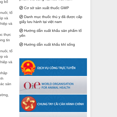
ng bố
Cơ sở sản xuất thuốc GMP
nuôi, tổ
Danh mục thuốc thú y đã được cấp
ệp và
giấy lưu hành tại việt nam
ghiệp và
Hướng dẫn xuất khẩu sản phẩm tổ
ục thực
yến
ng tin
Hướng dẫn xuất khẩu khỉ sống
nuôi, tổ
ệp và
ghiệp và
 nhập
nh
các sản
rường,