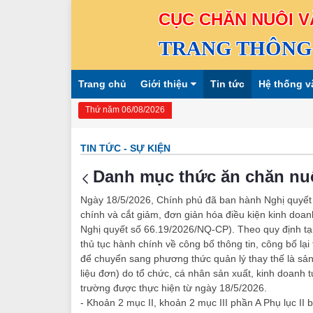
CỤC CHĂN NUÔI V
TRANG THÔNG 
Trang chủ
Giới thiệu
Tin tức
Hệ thống v
Thứ năm 06/08/2026
TIN TỨC - SỰ KIỆN
Danh mục thức ăn chăn nu
Ngày 18/5/2026, Chính phủ đã ban hành Nghị quyết
chính và cắt giảm, đơn giản hóa điều kiện kinh doan
Nghị quyết số 66.19/2026/NQ-CP). Theo quy định tạ
thủ tục hành chính về công bố thông tin, công bố lại
để chuyển sang phương thức quản lý thay thế là sả
liệu đơn) do tổ chức, cá nhân sản xuất, kinh doanh 
trường được thực hiện từ ngày 18/5/2026.
- Khoản 2 mục II, khoản 2 mục III phần A Phụ lục I