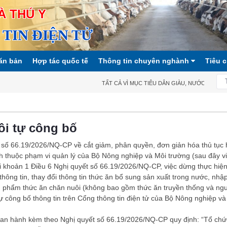
À THÚ Y
TIN ĐIỆN TỬ
ăn bản
Hợp tác quốc tế
Thông tin chuyên nghành
Tiêu 
TẤT CẢ VÌ MỤC TIÊU DÂN GIÀU, NƯỚC MẠNH, XÃ
ôi tự công bố
 số 66.19/2026/NQ-CP về cắt giảm, phân quyền, đơn giản hóa thủ tục
h thuộc phạm vi quản lý của Bộ Nông nghiệp và Môi trường (sau đây viế
i khoản 1 Điều 6 Nghị quyết số 66.19/2026/NQ-CP, việc dừng thực hiệ
 thông tin, thay đổi thông tin thức ăn bổ sung sản xuất trong nước, nhậ
n phẩm thức ăn chăn nuôi (không bao gồm thức ăn truyền thống và ng
tự công bố thông tin trên Cổng thông tin điện tử của Bộ Nông nghiệp và
I ban hành kèm theo Nghị quyết số 66.19/2026/NQ-CP quy định: “Tổ chứ