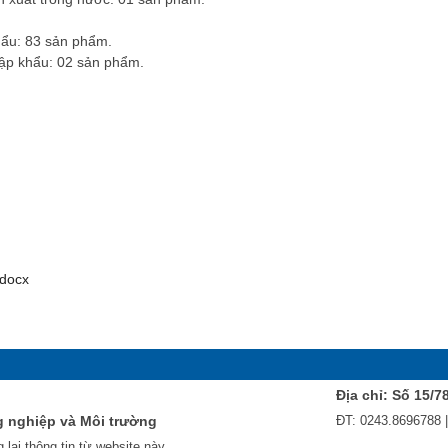
hẩu: 83 sản phẩm.
hập khẩu: 02 sản phẩm.
docx
Địa chỉ: Số 15/7
g nghiệp và Môi trường
ĐT: 0243.8696788 
 lại thông tin từ website này