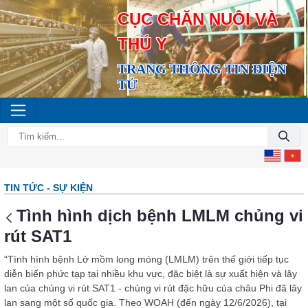
CỤC CHĂN NUÔI VÀ
THÚ Y
TRANG THÔNG TIN ĐIỆN
TỬ
TIN TỨC - SỰ KIỆN
Tình hình dịch bệnh LMLM chủng vi
rút SAT1
“Tình hình bệnh Lở mồm long móng (LMLM) trên thế giới tiếp tục
diễn biến phức tạp tại nhiều khu vực, đặc biệt là sự xuất hiện và lây
lan của chủng vi rút SAT1 - chủng vi rút đặc hữu của châu Phi đã lây
lan sang một số quốc gia. Theo WOAH (đến ngày 12/6/2026), tại