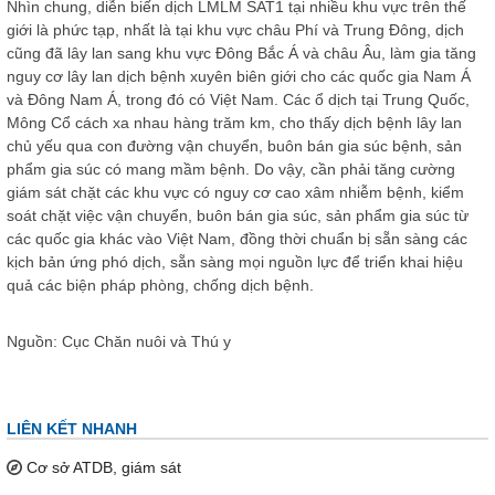
Nhìn chung, diễn biến dịch LMLM SAT1 tại nhiều khu vực trên thế
giới là phức tạp, nhất là tại khu vực châu Phí và Trung Đông, dịch
cũng đã lây lan sang khu vực Đông Bắc Á và châu Âu, làm gia tăng
nguy cơ lây lan dịch bệnh xuyên biên giới cho các quốc gia Nam Á
và Đông Nam Á, trong đó có Việt Nam. Các ổ dịch tại Trung Quốc,
Mông Cổ cách xa nhau hàng trăm km, cho thấy dịch bệnh lây lan
chủ yếu qua con đường vận chuyển, buôn bán gia súc bệnh, sản
phẩm gia súc có mang mầm bệnh. Do vậy, cần phải tăng cường
giám sát chặt các khu vực có nguy cơ cao xâm nhiễm bệnh, kiểm
soát chặt việc vận chuyển, buôn bán gia súc, sản phẩm gia súc từ
các quốc gia khác vào Việt Nam, đồng thời chuẩn bị sẵn sàng các
kịch bản ứng phó dịch, sẵn sàng mọi nguồn lực để triển khai hiệu
quả các biện pháp phòng, chống dịch bệnh.
Nguồn: Cục Chăn nuôi và Thú y
LIÊN KẾT NHANH
Cơ sở ATDB, giám sát