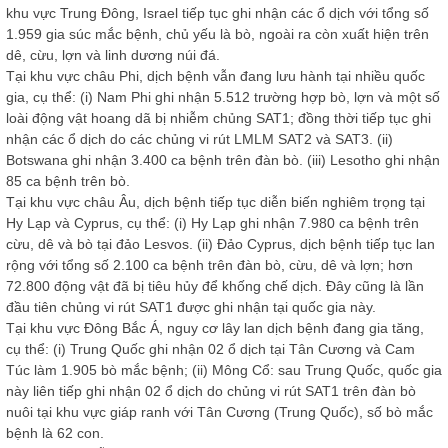
khu vực Trung Đông, Israel tiếp tục ghi nhận các ổ dịch với tổng số
1.959 gia súc mắc bệnh, chủ yếu là bò, ngoài ra còn xuất hiện trên
dê, cừu, lợn và linh dương núi đá.
Tại khu vực châu Phi, dịch bệnh vẫn đang lưu hành tại nhiều quốc
gia, cụ thể: (i) Nam Phi ghi nhận 5.512 trường hợp bò, lợn và một số
loài động vật hoang dã bị nhiễm chủng SAT1; đồng thời tiếp tục ghi
nhận các ổ dịch do các chủng vi rút LMLM SAT2 và SAT3. (ii)
Botswana ghi nhận 3.400 ca bệnh trên đàn bò. (iii) Lesotho ghi nhận
85 ca bệnh trên bò.
Tại khu vực châu Âu, dịch bệnh tiếp tục diễn biến nghiêm trọng tại
Hy Lạp và Cyprus, cụ thể: (i) Hy Lạp ghi nhận 7.980 ca bệnh trên
cừu, dê và bò tại đảo Lesvos. (ii) Đảo Cyprus, dịch bệnh tiếp tục lan
rộng với tổng số 2.100 ca bệnh trên đàn bò, cừu, dê và lợn; hơn
72.800 động vật đã bị tiêu hủy để khống chế dịch. Đây cũng là lần
đầu tiên chủng vi rút SAT1 được ghi nhận tại quốc gia này.
Tại khu vực Đông Bắc Á, nguy cơ lây lan dịch bệnh đang gia tăng,
cụ thể: (i) Trung Quốc ghi nhận 02 ổ dịch tại Tân Cương và Cam
Túc làm 1.905 bò mắc bệnh; (ii) Mông Cổ: sau Trung Quốc, quốc gia
này liên tiếp ghi nhận 02 ổ dịch do chủng vi rút SAT1 trên đàn bò
nuôi tại khu vực giáp ranh với Tân Cương (Trung Quốc), số bò mắc
bệnh là 62 con.