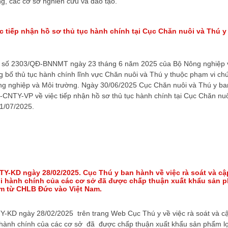
g, các cơ sở nghiên cứu và đào tạo.
c tiếp nhận hồ sơ thủ tục hành chính tại Cục Chăn nuôi và Thú y
h số 2303/QĐ-BNNMT ngày 23 tháng 6 năm 2025 của Bộ Nông nghiệp 
g bố thủ tục hành chính lĩnh vực Chăn nuôi và Thú y thuộc phạm vi c
ng nghiệp và Môi trường. Ngày 30/06/2025 Cục Chăn nuôi và Thú y b
-CNTY-VP về việc tiếp nhận hồ sơ thủ tục hành chính tại Cục Chăn nuô
01/07/2025.
TY-KD ngày 28/02/2025. Cục Thú y ban hành về việc rà soát và cậ
ổi hành chính của các cơ sở đã được chấp thuận xuất khẩu sản 
m từ CHLB Đức vào Việt Nam.
Y-KD ngày 28/02/2025 trên trang Web Cục Thú y về việc rà soát và c
i hành chính của các cơ sở đã được chấp thuận xuất khẩu sản phẩm l