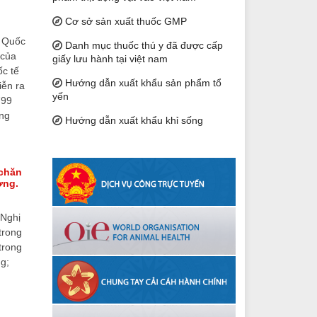
Cơ sở sản xuất thuốc GMP
n Quốc
Danh mục thuốc thú y đã được cấp
 của
giấy lưu hành tại việt nam
ốc tế
Hướng dẫn xuất khẩu sản phẩm tổ
iễn ra
yến
799
ằng
Hướng dẫn xuất khẩu khỉ sống
 chăn
ờng.
 Nghị
trong
trong
ung;