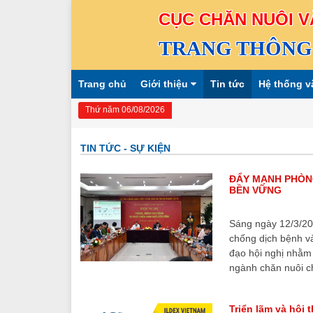
CỤC CHĂN NUÔI V
TRANG THÔNG 
Trang chủ
Giới thiệu
Tin tức
Hệ thống v
Thứ năm 06/08/2026
TIN TỨC - SỰ KIỆN
ĐẨY MẠNH PHÒNG
BỀN VỮNG
Sáng ngày 12/3/202
chống dịch bệnh và
đạo hội nghị nhằm 
ngành chăn nuôi ch
Triển lãm và hội 