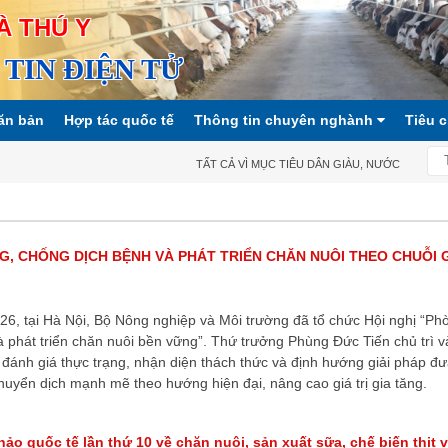
À THÚ Y
TIN ĐIỆN TỬ
ăn bản
Hợp tác quốc tế
Thông tin chuyên nghành
Tiêu 
TẤT CẢ VÌ MỤC TIÊU DÂN GIÀU, NƯỚC MẠNH, XÃ H
, CHỐNG DỊCH BỆNH VÀ PHÁT TRIỂN CHĂN NUÔI THEO CHUỖI G
6, tại Hà Nội, Bộ Nông nghiệp và Môi trường đã tổ chức Hội nghị “Ph
 phát triển chăn nuôi bền vững”. Thứ trưởng Phùng Đức Tiến chủ trì v
đánh giá thực trạng, nhận diện thách thức và định hướng giải pháp đ
uyển dịch mạnh mẽ theo hướng hiện đại, nâng cao giá trị gia tăng.
thảo quốc tế lần thứ 10 về chăn nuôi, sản xuất sữa, chế biến thịt 