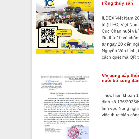
trồng thủy sản
ILDEX Việt Nam 20
tế (ITEC, Việt Nam
Cục Chăn nuôi và T
lần thứ 10 về chăn 
từ ngày 20 đến ngà
Nguyễn Văn Linh, t
cách quét mã QR t
V/v cung cấp thô
nuôi bổ sung đăn
Thực hiện khoản 1 
định số 136/2025/
lĩnh vực Nông ngh
việc thực hiện côn