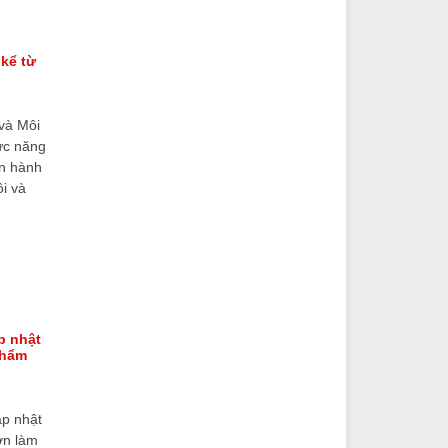
 kể từ
và Môi
hức năng
an hành
i và
p nhật
phẩm
ập nhật
ợn làm