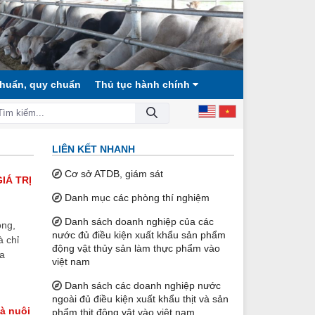
chuẩn, quy chuẩn
Thủ tục hành chính
ỘI CÔNG BẰNG, DÂN CHỦ, VĂN MINH!
LIÊN KẾT NHANH
Cơ sở ATDB, giám sát
IÁ TRỊ
Danh mục các phòng thí nghiệm
Danh sách doanh nghiệp của các
òng,
nước đủ điều kiện xuất khẩu sản phẩm
à chỉ
động vật thủy sản làm thực phẩm vào
ưa
việt nam
Danh sách các doanh nghiệp nước
ngoài đủ điều kiện xuất khẩu thịt và sản
và nuôi
phẩm thịt động vật vào việt nam