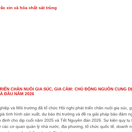
ắc xin và hóa chất sát trùng
TRIỂN CHĂN NUÔI GIA SÚC, GIA CẦM: CHỦ ĐỘNG NGUỒN CUNG D
VÀ ĐẦU NĂM 2026
iệp và Môi trường đã tổ chức Hội nghị phát triển chăn nuôi gia súc, 
giá tình hình sản xuất, dự báo thị trường và đề ra giải pháp bảo đảm 
 định cho dịp cuối năm 2025 và Tết Nguyên đán 2026. Sự kiện quy tụ
ừ các cơ quan quản lý nhà nước, địa phương, tổ chức quốc tế, doanh n