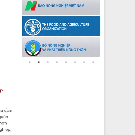
ỊP
gia cầm
nguồn
 hơn
ghiệp,