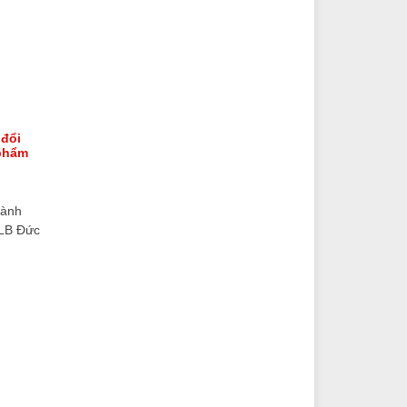
 đổi
 phẩm
hành
HLB Đức