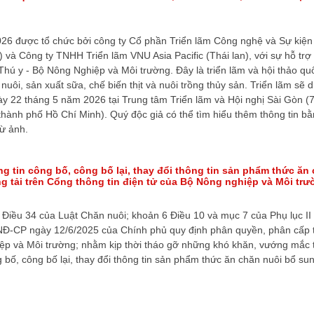
26 được tổ chức bởi công ty Cổ phần Triển lãm Công nghệ và Sự kiệ
) và Công ty TNHH Triển lãm VNU Asia Pacific (Thái lan), với sự hỗ trợ
hú y - Bộ Nông Nghiệp và Môi trường. Đây là triển lãm và hội thảo qu
nuôi, sản xuất sữa, chế biến thịt và nuôi trồng thủy sản. Triển lãm sẽ d
y 22 tháng 5 năm 2026 tại Trung tâm Triển lãm và Hội nghị Sài Gòn (
hành phố Hồ Chí Minh). Quý độc giả có thể tìm hiểu thêm thông tin b
ừ ảnh.
ng tin công bố, công bố lại, thay đổi thông tin sản phẩm thức ăn
g tải trên Cổng thông tin điện tử của Bộ Nông nghiệp và Môi trư
Điều 34 của Luật Chăn nuôi; khoản 6 Điều 10 và mục 7 của Phụ lục II
NĐ-CP ngày 12/6/2025 của Chính phủ quy định phân quyền, phân cấp 
iệp và Môi trường; nhằm kịp thời tháo gỡ những khó khăn, vướng mắc 
g bố, công bố lại, thay đổi thông tin sản phẩm thức ăn chăn nuôi bổ s