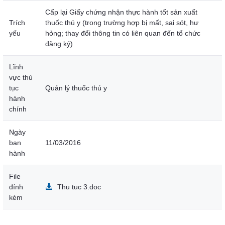
Cấp lại Giấy chứng nhận thực hành tốt sản xuất
Trích
thuốc thú y (trong trường hợp bị mất, sai sót, hư
yếu
hỏng; thay đổi thông tin có liên quan đến tổ chức
đăng ký)
Lĩnh
vực thủ
tục
Quản lý thuốc thú y
hành
chính
Ngày
ban
11/03/2016
hành
File
đính
Thu tuc 3.doc
kèm