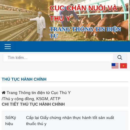
CỤC CHĂN NUÔI VÀ
THÚ Y
TRANG THÔNG TIN ĐIỆN
TỬ
THỦ TỤC HÀNH CHÍNH
Trang Thông tin điện tử Cục Thú Y
/Thú y cộng đồng, KSGM, ATTP
CHI TIẾT THỦ TỤC HÀNH CHÍNH
Số/Ký
Cấp lại Giấy chứng nhận thực hành tốt sản xuất
hiệu
thuốc thú y