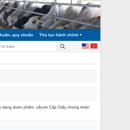
chuẩn, quy chuẩn
Thủ tục hành chính
CÔNG BẰNG, DÂN CHỦ, VĂN MINH!
ú y dạng dược phẩm, vắcxin Cấp Giấy chứng nhận