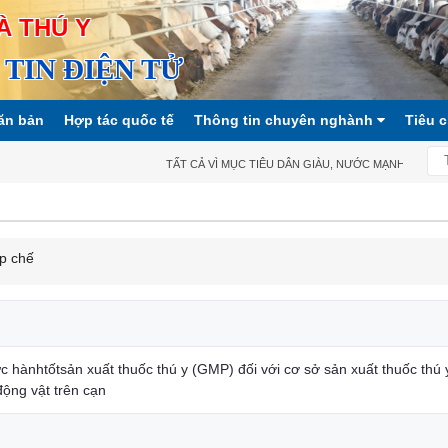
À THÚ Y
TIN ĐIỆN TỬ
ăn bản
Hợp tác quốc tế
Thông tin chuyên nghành
Tiêu 
TẤT CẢ VÌ MỤC TIÊU DÂN GIÀU, NƯỚC MẠNH, XÃ HỘI 
p chế
 hànhtốtsản xuất thuốc thú y (GMP) đối với cơ sở sản xuất thuốc th
động vật trên cạn