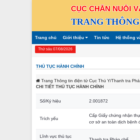
CỤC CHĂN NUÔI V
TRANG THÔNG 
Trang chủ
Giới thiệu
Tin tức
Hệ thống v
Thứ sáu 07/08/2026
THỦ TỤC HÀNH CHÍNH
Trang Thông tin điện tử Cục Thú Y
/Thanh tra Phá
CHI TIẾT THỦ TỤC HÀNH CHÍNH
Số/Ký hiệu
2.001872
Cấp Giấy chứng nhận thực
Trích yếu
cơ sở an toàn dịch bệnh 
Lĩnh vực thủ tục
Thanh tra Pháp chế