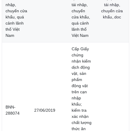
nhập,
tái nhập,
tái nhập,
chuyển cửa
chuyển
chuyển cửa
khẩu, quá
cửa khẩu,
khẩu,.doc
cảnh lãnh
quá cảnh
thổ Việt
lãnh thổ
Nam
Việt Nam
Cấp Giấy
chứng
nhận kiểm
dịch động
vật, sản
phẩm
động vật
trên cạn
nhập
khẩu;
BNN-
27/06/2019
kiểm tra
288074
xác nhận
chất lượng
thức ăn