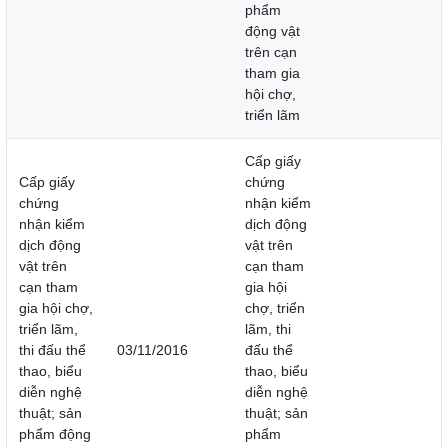
phẩm
động vật
trên cạn
tham gia
hội chợ,
triển lãm
Cấp giấy
Cấp giấy
chứng
chứng
nhận kiểm
nhận kiểm
dịch động
dịch động
vật trên
vật trên
cạn tham
cạn tham
gia hội
gia hội chợ,
chợ, triển
triển lãm,
lãm, thi
thi đấu thể
03/11/2016
đấu thể
thao, biểu
thao, biểu
diễn nghệ
diễn nghệ
thuật; sản
thuật; sản
phẩm động
phẩm