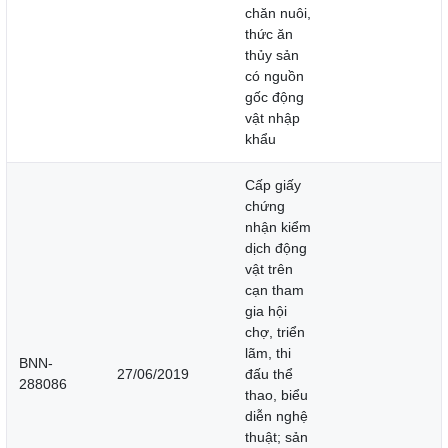
chăn nuôi,
thức ăn
thủy sản
có nguồn
gốc động
vật nhập
khẩu
Cấp giấy
chứng
nhận kiểm
dịch động
vật trên
cạn tham
gia hội
chợ, triển
lãm, thi
BNN-
27/06/2019
đấu thể
288086
thao, biểu
diễn nghệ
thuật; sản