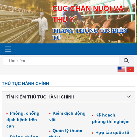
CỤC CHĂN NUÔI VÀ
THÚ Y
TRANG THÔNG TIN ĐIỆN
TỬ
THỦ TỤC HÀNH CHÍNH
TÌM KIẾM THỦ TỤC HÀNH CHÍNH
Phòng, chống
Kiểm dịch động
Kế hoạch,
dịch bệnh trên
vật
phòng thí nghiệm
cạn
Quản lý thuốc
Hợp tác quốc tế