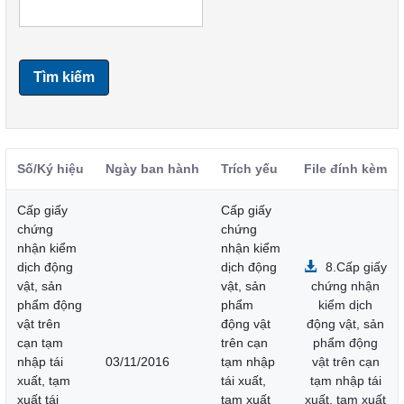
Tìm kiếm
Số/Ký hiệu
Ngày ban hành
Trích yếu
File đính kèm
Cấp giấy
Cấp giấy
chứng
chứng
nhận kiểm
nhận kiểm
dịch động
dịch động
8.Cấp giấy
vật, sản
vật, sản
chứng nhận
phẩm động
phẩm
kiểm dịch
vật trên
động vật
động vật, sản
cạn tạm
trên cạn
phẩm động
nhập tái
03/11/2016
tạm nhập
vật trên cạn
xuất, tạm
tái xuất,
tạm nhập tái
xuất tái
tạm xuất
xuất, tạm xuất