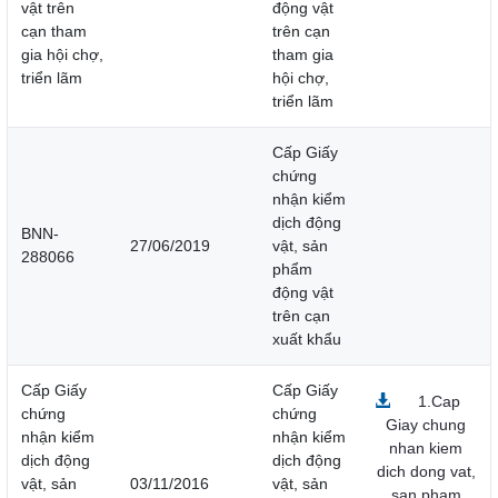
vật trên
động vật
cạn tham
trên cạn
gia hội chợ,
tham gia
triển lãm
hội chợ,
triển lãm
Cấp Giấy
chứng
nhận kiểm
dịch động
BNN-
27/06/2019
vật, sản
288066
phẩm
động vật
trên cạn
xuất khẩu
Cấp Giấy
Cấp Giấy
1.Cap
chứng
chứng
Giay chung
nhận kiểm
nhận kiểm
nhan kiem
dịch động
dịch động
dich dong vat,
vật, sản
03/11/2016
vật, sản
san pham