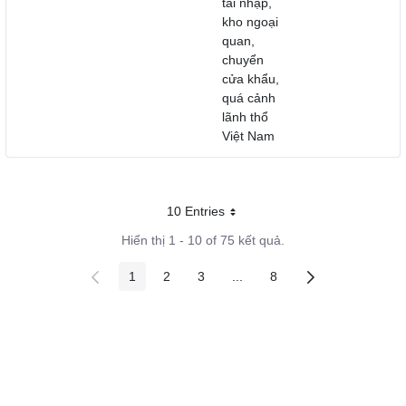
tái nhập,
kho ngoại
quan,
chuyển
cửa khẩu,
quá cảnh
lãnh thổ
Việt Nam
10 Entries
Mỗi trang
Hiển thị 1 - 10 of 75 kết quả.
1
2
3
...
8
Các trang trên cổng
Các trang trên cổng
Các trang trên cổng
Các trang trung gian
Các trang trên cổng