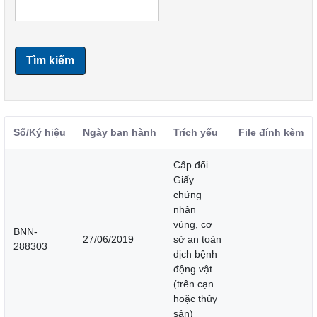
Tìm kiếm
Số/Ký hiệu
Ngày ban hành
Trích yếu
File đính kèm
Cấp đổi
Giấy
chứng
nhận
vùng, cơ
BNN-
27/06/2019
sở an toàn
288303
dịch bệnh
động vật
(trên cạn
hoặc thủy
sản)