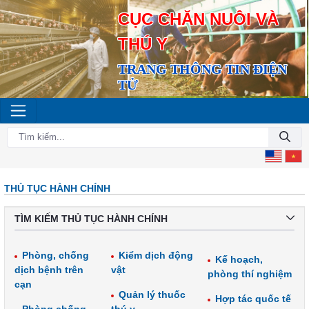
CỤC CHĂN NUÔI VÀ
THÚ Y
TRANG THÔNG TIN ĐIỆN
TỬ
THỦ TỤC HÀNH CHÍNH
TÌM KIẾM THỦ TỤC HÀNH CHÍNH
Phòng, chống
Kiểm dịch động
Kế hoạch,
dịch bệnh trên
vật
phòng thí nghiệm
cạn
Quản lý thuốc
Hợp tác quốc tế