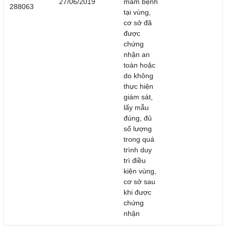
27/06/2019
mầm bệnh
288063
tại vùng,
cơ sở đã
được
chứng
nhận an
toàn hoặc
do không
thực hiện
giám sát,
lấy mẫu
đúng, đủ
số lượng
trong quá
trình duy
trì điều
kiện vùng,
cơ sở sau
khi được
chứng
nhận