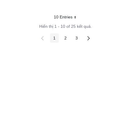
10 Entries
Mỗi trang
Hiển thị 1 - 10 of 25 kết quả.
1
2
3
Các trang trên cổng
Các trang trên cổng
Các trang trên cổng