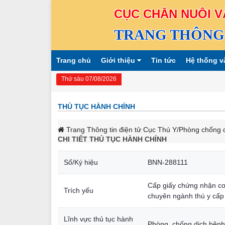
CỤC CHĂN NUÔI V
TRANG THÔNG 
Trang chủ
Giới thiệu
Tin tức
Hệ thống v
Thứ sáu 07/08/2026
THỦ TỤC HÀNH CHÍNH
Trang Thông tin điện tử Cục Thú Y
/Phòng chống d
CHI TIẾT THỦ TỤC HÀNH CHÍNH
Số/Ký hiệu
BNN-288111
Cấp giấy chứng nhận cơ 
Trích yếu
chuyên ngành thú y cấp
Lĩnh vực thủ tục hành
Phòng, chống dịch bệnh