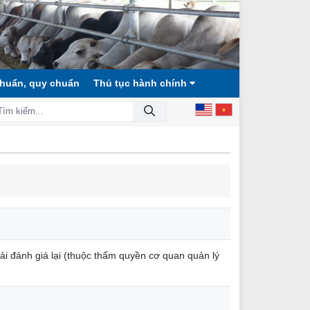
chuẩn, quy chuẩn
Thủ tục hành chính
 XÃ HỘI CÔNG BẰNG, DÂN CHỦ, VĂN MINH!
ải đánh giá lại (thuộc thẩm quyền cơ quan quản lý