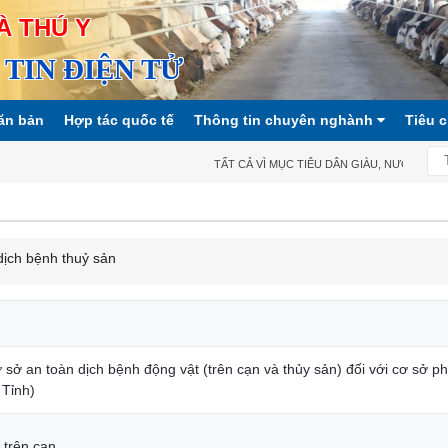
À THÚ Y
TIN ĐIỆN TỬ
ăn bản
Hợp tác quốc tế
Thông tin chuyên nghành
Tiêu 
TẤT CẢ VÌ MỤC TIÊU DÂN GIÀU, NƯỚC MẠNH,
ịch bệnh thuỷ sản
sở an toàn dịch bệnh động vật (trên cạn và thủy sản) đối với cơ sở ph
 Tỉnh)
 trên cạn