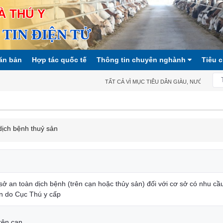
À THÚ Y
TIN ĐIỆN TỬ
ăn bản
Hợp tác quốc tế
Thông tin chuyên nghành
Tiêu 
TẤT CẢ VÌ MỤC TIÊU DÂN GIÀU, NƯỚC MẠNH,
ịch bệnh thuỷ sản
ở an toàn dịch bệnh (trên cạn hoặc thủy sản) đối với cơ sở có nhu c
n do Cục Thú y cấp
rên cạn