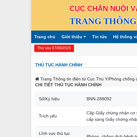
CỤC CHĂN NUÔI V
TRANG THÔNG 
Trang chủ
Giới thiệu
Tin tức
Hệ thống v
Thứ sáu 07/08/2026
THỦ TỤC HÀNH CHÍNH
Trang Thông tin điện tử Cục Thú Y
/Phòng chống d
CHI TIẾT THỦ TỤC HÀNH CHÍNH
Số/Ký hiệu
BNN-288092
Cấp Giấy chứng nhận cơ s
Trích yếu
cấp sang Giấy chứng nhậ
Lĩnh vực thủ tục
Phòng, chống dịch bệnh t