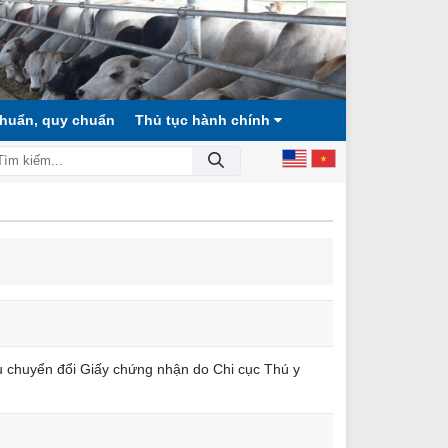
chuẩn, quy chuẩn
Thủ tục hành chính
 XÃ HỘI CÔNG BẰNG, DÂN CHỦ, VĂN MINH!
ầu chuyển đổi Giấy chứng nhận do Chi cục Thú y