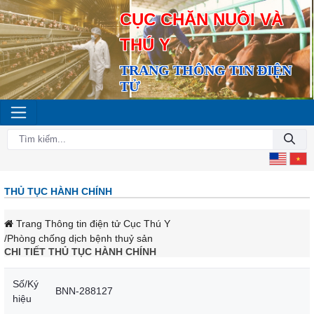
CỤC CHĂN NUÔI VÀ
THÚ Y
TRANG THÔNG TIN ĐIỆN
TỬ
THỦ TỤC HÀNH CHÍNH
Trang Thông tin điện tử Cục Thú Y
/Phòng chống dịch bệnh thuỷ sản
CHI TIẾT THỦ TỤC HÀNH CHÍNH
Số/Ký
BNN-288127
hiệu