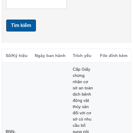
Tìm kiếm
Số/Ký hiệu
Ngày ban hành
Trích yếu
File đính kèm
Cấp Giấy
chứng
nhận cơ
sở an toàn
dịch bệnh
động vật
thủy sản
đối với cơ
sở có nhu
cầu bổ
BNN-
sung nội