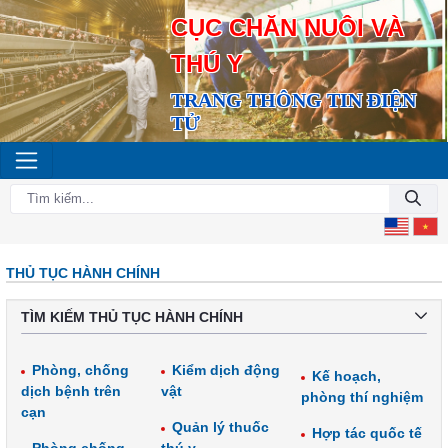
CỤC CHĂN NUÔI VÀ
THÚ Y
TRANG THÔNG TIN ĐIỆN
TỬ
THỦ TỤC HÀNH CHÍNH
TÌM KIẾM THỦ TỤC HÀNH CHÍNH
Phòng, chống
Kiểm dịch động
Kế hoạch,
dịch bệnh trên
vật
phòng thí nghiệm
cạn
Quản lý thuốc
Hợp tác quốc tế