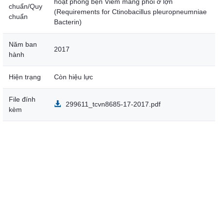
hoạt phòng bện Viêm màng phổi ở lợn
chuẩn/Quy
(Requirements for Ctinobacillus pleuropneumniae
chuẩn
Bacterin)
Năm ban
2017
hành
Hiện trạng
Còn hiệu lực
File đính
299611_tcvn8685-17-2017.pdf
kèm