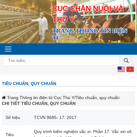
CỤC CHĂN NUÔI VÀ
THÚ Y
TRANG THÔNG TIN ĐIỆN
TỬ
TIÊU CHUẨN, QUY CHUẨN
Trang Thông tin điện tử Cục Thú Y
/Tiêu chuẩn, quy chuẩn
CHI TIẾT TIÊU CHUẨN, QUY CHUẨN
Số hiệu
TCVN 8685- 17: 2017
Quy trình kiểm nghiệm vắc xi- Phần 17: Vắc xin vô
Tiêu