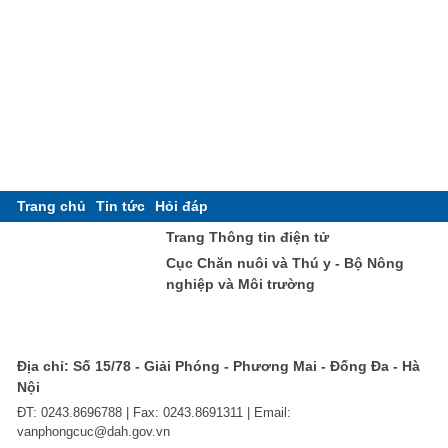
Trang chủ
Tin tức
Hỏi đáp
Trang Thông tin điện tử
Cục Chăn nuôi và Thú y - Bộ Nông
nghiệp và Môi trường
Địa chỉ: Số 15/78 - Giải Phóng - Phương Mai - Đống Đa - Hà
Nội
ĐT: 0243.8696788 | Fax: 0243.8691311 | Email:
vanphongcuc@dah.gov.vn