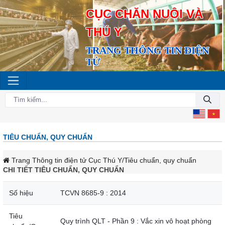
CỤC CHĂN NUÔI VÀ
THÚ Y
TRANG THÔNG TIN ĐIỆN
TỬ
TIÊU CHUẨN, QUY CHUẨN
Trang Thông tin điện tử Cục Thú Y
/Tiêu chuẩn, quy chuẩn
CHI TIẾT TIÊU CHUẨN, QUY CHUẨN
Số hiệu
TCVN 8685-9 : 2014
Tiêu
Quy trình QLT - Phần 9 : Vắc xin vô hoạt phòng