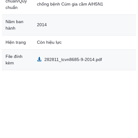
chuẩn/Quy
chống bệnh Cúm gia cầm A/H5N1
chuẩn
Năm ban
2014
hành
Hiện trạng
Còn hiệu lực
File đính
282811_tcvn8685-9-2014.pdf
kèm