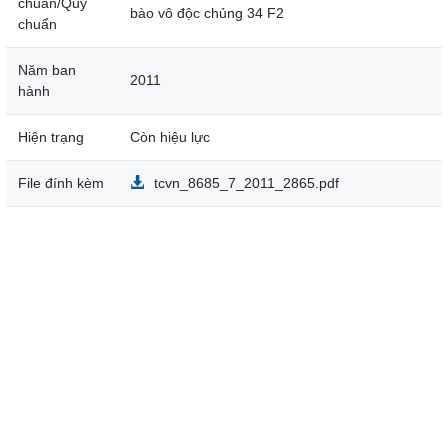
chuẩn/Quy
bào vô độc chủng 34 F2
chuẩn
Năm ban
2011
hành
Hiện trạng
Còn hiệu lực
File đính kèm
tcvn_8685_7_2011_2865.pdf