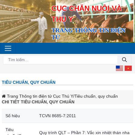
CỤC CHĂN NUÔI VÀ
THÚ Y
TRANG THÔNG TIN ĐIỆN
TỬ
TIÊU CHUẨN, QUY CHUẨN
Trang Thông tin điện tử Cục Thú Y
/Tiêu chuẩn, quy chuẩn
CHI TIẾT TIÊU CHUẨN, QUY CHUẨN
Số hiệu
TCVN 8685-7:2011
Tiêu
Quy trình QLT – Phần 7: Vắc xin nhiệt thán nha