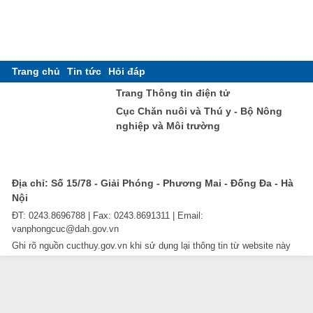
Trang chủ
Tin tức
Hỏi đáp
Trang Thông tin điện tử
Cục Chăn nuôi và Thú y - Bộ Nông
nghiệp và Môi trường
Địa chỉ: Số 15/78 - Giải Phóng - Phương Mai - Đống Đa - Hà
Nội
ĐT: 0243.8696788 | Fax: 0243.8691311 | Email:
vanphongcuc@dah.gov.vn
Ghi rõ nguồn cucthuy.gov.vn khi sử dụng lại thông tin từ website này