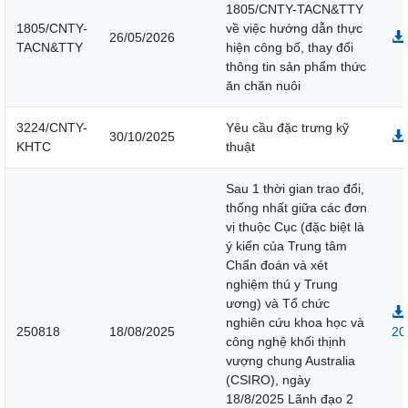
1805/CNTY-TACN&TTY
1805/CNTY-
về việc hướng dẫn thực
26/05/2026
TACN&TTY
hiện công bố, thay đổi
thông tin sản phẩm thức
ăn chăn nuôi
3224/CNTY-
Yêu cầu đặc trưng kỹ
30/10/2025
KHTC
thuật
Sau 1 thời gian trao đổi,
thống nhất giữa các đơn
vị thuộc Cục (đặc biệt là
ý kiến của Trung tâm
Chẩn đoán và xét
nghiệm thú y Trung
ương) và Tổ chức
nghiên cứu khoa học và
250818
18/08/2025
20
công nghệ khối thịnh
vượng chung Australia
(CSIRO), ngày
18/8/2025 Lãnh đạo 2