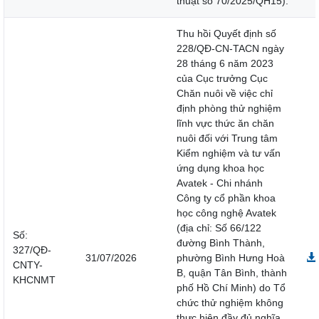
thuật số 70/2025/QH15).
Thu hồi Quyết định số
228/QĐ-CN-TACN ngày
28 tháng 6 năm 2023
của Cục trưởng Cục
Chăn nuôi về việc chỉ
định phòng thử nghiệm
lĩnh vực thức ăn chăn
nuôi đối với Trung tâm
Kiểm nghiệm và tư vấn
ứng dụng khoa học
Avatek - Chi nhánh
Công ty cổ phần khoa
học công nghệ Avatek
(địa chỉ: Số 66/122
Số:
đường Bình Thành,
327/QĐ-
31/07/2026
phường Bình Hưng Hoà
CNTY-
B, quận Tân Bình, thành
KHCNMT
phố Hồ Chí Minh) do Tổ
chức thử nghiệm không
thực hiện đầy đủ nghĩa