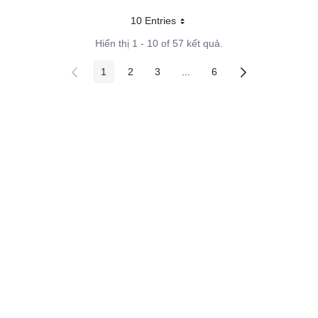
10 Entries
Mỗi trang
Hiển thị 1 - 10 of 57 kết quả.
1
2
3
...
6
Các trang trên cổng
Các trang trên cổng
Các trang trên cổng
Các trang trung gian
Các trang trên cổng