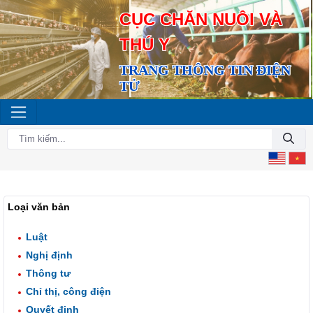
CỤC CHĂN NUÔI VÀ
THÚ Y
TRANG THÔNG TIN ĐIỆN
TỬ
Loại văn bản
Luật
Nghị định
Thông tư
Chỉ thị, công điện
Quyết định