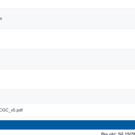
ạn
CGC_v5.pdf
Địa chỉ: Số 15/7