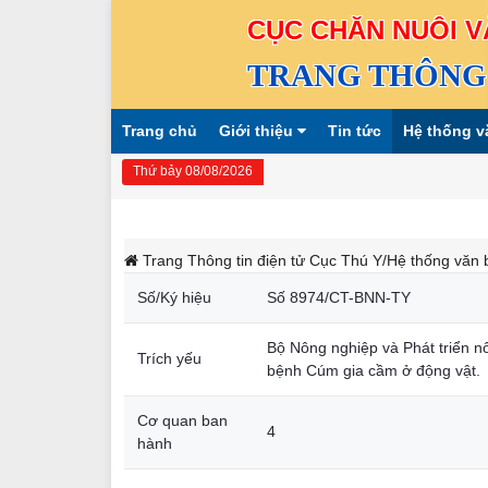
CỤC CHĂN NUÔI V
TRANG THÔNG 
Trang chủ
Giới thiệu
Tin tức
Hệ thống v
Thứ bảy 08/08/2026
Trang Thông tin điện tử Cục Thú Y
/Hệ thống văn 
Số/Ký hiệu
Số 8974/CT-BNN-TY
Bộ Nông nghiệp và Phát triển nô
Trích yếu
bệnh Cúm gia cầm ở động vật.
Cơ quan ban
4
hành