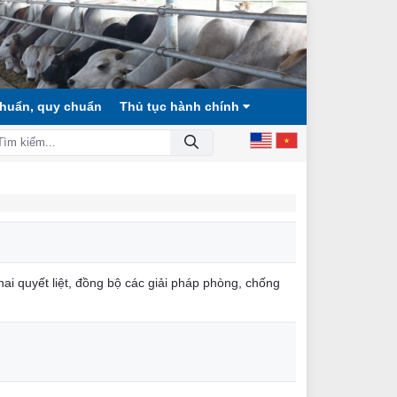
chuẩn, quy chuẩn
Thủ tục hành chính
 XÃ HỘI CÔNG BẰNG, DÂN CHỦ, VĂN MINH!
ai quyết liệt, đồng bộ các giải pháp phòng, chống