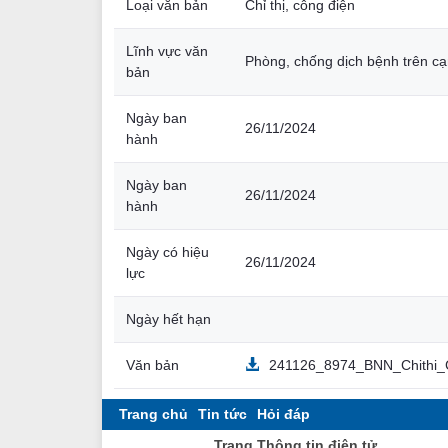
Loại văn bản
Chỉ thị, công điện
Lĩnh vực văn
Phòng, chống dịch bệnh trên c
bản
Ngày ban
26/11/2024
hành
Ngày ban
26/11/2024
hành
Ngày có hiệu
26/11/2024
lực
Ngày hết hạn
Văn bản
241126_8974_BNN_Chithi_
Trang chủ
Tin tức
Hỏi đáp
Trang Thông tin điện tử