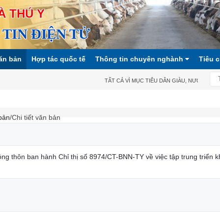
À THÚ Y
TIN ĐIỆN TỬ
ăn bản
Hợp tác quốc tế
Thông tin chuyên nghành
Tiêu 
TẤT CẢ VÌ MỤC TIÊU DÂN GIÀU, NƯỚC MẠNH,
bản
/Chi tiết văn bản
ng thôn ban hành Chỉ thị số 8974/CT-BNN-TY về việc tập trung triển kh