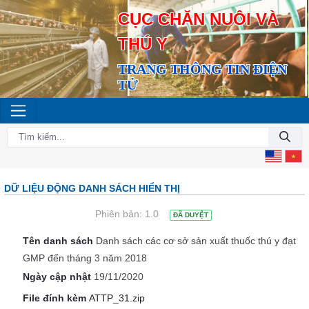
CỤC CHĂN NUÔI VÀ
THÚ Y
TRANG THÔNG TIN ĐIỆN
TỬ
DỮ LIỆU ĐỘNG DANH SÁCH HIỂN THỊ
Phiên bản:
1.0
ĐÃ DUYỆT
Tên danh sách
Danh sách các cơ sở sản xuất thuốc thú y đạt
GMP đến tháng 3 năm 2018
Ngày cập nhật
19/11/2020
File đính kèm
ATTP_31.zip