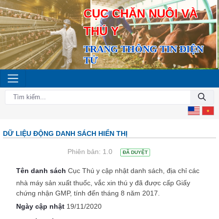
CỤC CHĂN NUÔI VÀ
THÚ Y
TRANG THÔNG TIN ĐIỆN
TỬ
DỮ LIỆU ĐỘNG DANH SÁCH HIỂN THỊ
Phiên bản:
1.0
ĐÃ DUYỆT
Tên danh sách
Cục Thú y cập nhật danh sách, địa chỉ các
nhà máy sản xuất thuốc, vắc xin thú y đã được cấp Giấy
chứng nhận GMP, tính đến tháng 8 năm 2017.
Ngày cập nhật
19/11/2020