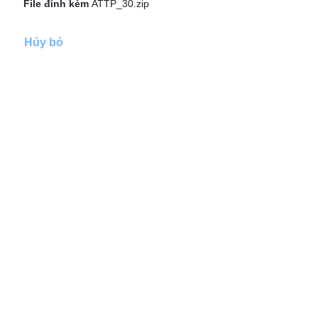
File đính kèm
ATTP_30.zip
Hủy bỏ