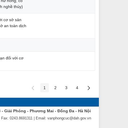
, hư hỏng; có
nh nghề thúy)
ới cơ sở sản
ở an toàn dịch
ạn đối với cơ
1
2
3
4
Các trang trên cổng
Các trang trên cổng
Các trang trên cổng
Các trang trên cổng
8 - Giải Phóng - Phương Mai - Đống Đa - Hà Nội
| Fax: 0243.8691311 | Email: vanphongcuc@dah.gov.vn