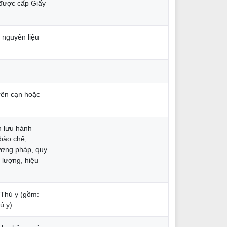
 được cấp Giấy
, nguyên liệu
rên cạn hoặc
n lưu hành
 bào chế,
hương pháp, quy
 lượng, hiệu
 Thú y (gồm:
ú y)