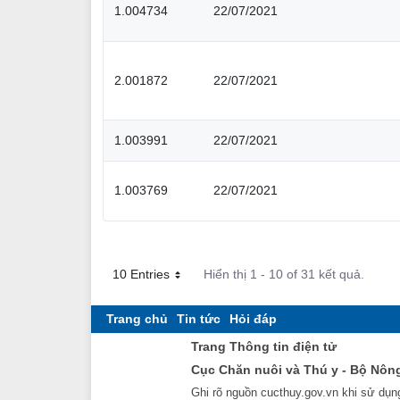
1.004734
22/07/2021
2.001872
22/07/2021
1.003991
22/07/2021
1.003769
22/07/2021
10 Entries
Hiển thị 1 - 10 of 31 kết quả.
Mỗi trang
Trang chủ
Tin tức
Hỏi đáp
Trang Thông tin điện tử
Cục Chăn nuôi và Thú y - Bộ Nôn
Ghi rõ nguồn cucthuy.gov.vn khi sử dụng