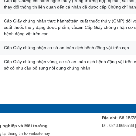
Cấp lại Chứng chỉ hành nghề thú y (trong trường hợp bị mất, sai sót
thay đổi thông tin liên quan đến cá nhân đã được cấp Chứng chỉ hà
Cấp Giấy chứng nhận thực hànhtốtsản xuất thuốc thú y (GMP) đối v
xuất thuốc thú y dạng dược phẩm, vắcxin Cấp Giấy chứng nhận cơ s
bệnh động vật trên cạn
Cấp Giấy chứng nhận cơ sở an toàn dịch bệnh động vật trên cạn
Cấp Giấy chứng nhận vùng, cơ sở an toàn dịch bệnh động vật trên c
sở có nhu cầu bổ sung nội dung chứng nhận
Địa chỉ: Số 15/7
g nghiệp và Môi trường
ĐT: 0243.8696788 
 lại thông tin từ website này