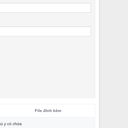
File đính kèm
hú y có chứa