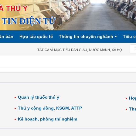
À THÚ Y
TIN ĐIỆN TỬ
ăn bản
Hợp tác quốc tế
Thông tin chuyên nghành
Tiêu 
TẤT CẢ VÌ MỤC TIÊU DÂN GIÀU, NƯỚC MẠNH, XÃ HỘI CÔNG BẰ
Quản lý thuốc thú y
Hợp
Thú y cộng đồng, KSGM, ATTP
Tha
Kế hoạch, phòng thí nghiệm