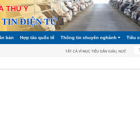
À THÚ Y
TIN ĐIỆN TỬ
ăn bản
Hợp tác quốc tế
Thông tin chuyên nghành
Tiêu 
TẤT CẢ VÌ MỤC TIÊU DÂN GIÀU, NƯỚC MẠNH, 