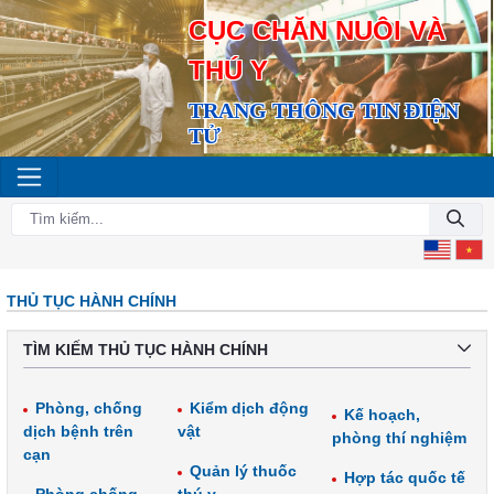
CỤC CHĂN NUÔI VÀ
THÚ Y
TRANG THÔNG TIN ĐIỆN
TỬ
THỦ TỤC HÀNH CHÍNH
TÌM KIẾM THỦ TỤC HÀNH CHÍNH
Phòng, chống
Kiểm dịch động
Kế hoạch,
dịch bệnh trên
vật
phòng thí nghiệm
cạn
Quản lý thuốc
Hợp tác quốc tế