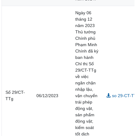
Ngày 06
tháng 12
năm 2023
Thủ tướng
Chính phủ
Phạm Minh
Chính đã ký
ban hành
Chỉ thị Số
29/CT-TTg
về việc
ngăn chặn
nhập lậu,
Số 29/CT-
06/12/2023
vận chuyển
so 29-CT-TT
TTg
trái phép
động vật,
sản phẩm
động vật;
kiểm soát
tốt dịch