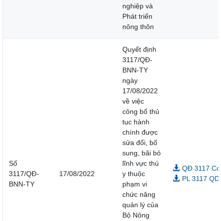
nghiệp và
Phát triển
nông thôn
Quyết định
3117/QĐ-
BNN-TY
ngày
17/08/2022
về việc
công bố thủ
tục hành
chính được
sửa đổi, bổ
sung, bãi bỏ
Số
lĩnh vực thú
QĐ 3117 Co
3117/QĐ-
17/08/2022
y thuộc
PL 3117 QD
BNN-TY
phạm vi
chức năng
quản lý của
Bộ Nông