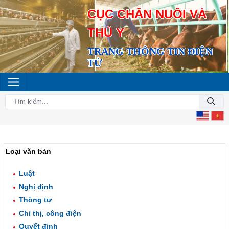
CỤC CHĂN NUÔI VÀ
THÚ Y
TRANG THÔNG TIN ĐIỆN
TỬ
Loại văn bản
Luật
Nghị định
Thông tư
Chỉ thị, công điện
Quyết định