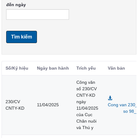
đến ngày
Tìm kiếm
Số/Ký hiệu
Ngày ban hành
Trích yếu
Văn bản
Công văn
số 230/CV
CNTY-KD
230/CV
ngày
11/04/2025
Cong van 230_
CNTY-KD
11/04/2025
so 98_
của Cục
Chăn nuôi
và Thú y