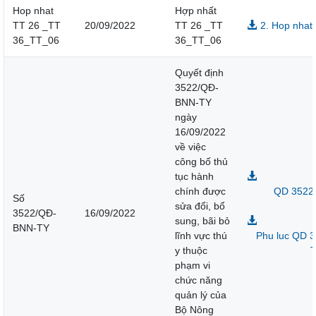
Hop nhat
Hợp nhất
TT 26 _TT
20/09/2022
TT 26 _TT
2. Hop nhat
36_TT_06
36_TT_06
Quyết định
3522/QĐ-
BNN-TY
ngày
16/09/2022
về việc
công bố thủ
tục hành
chính được
QD 3522_
Số
sửa đổi, bổ
3522/QĐ-
16/09/2022
sung, bãi bỏ
BNN-TY
lĩnh vực thú
Phu luc QD 
y thuộc
T
phạm vi
chức năng
quản lý của
Bộ Nông