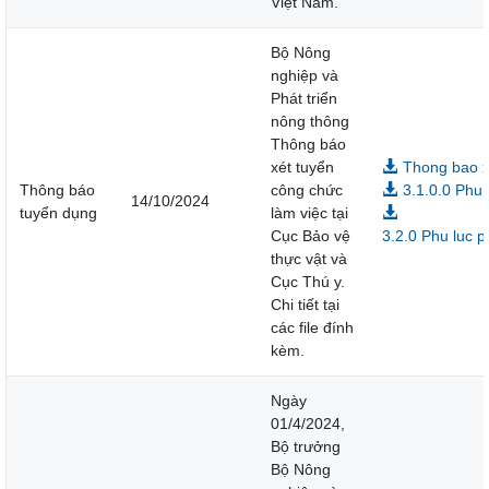
Việt Nam.
Bộ Nông
nghiệp và
Phát triển
nông thông
Thông báo
xét tuyển
Thong bao x
Thông báo
công chức
3.1.0.0 Phu
14/10/2024
tuyển dụng
làm việc tại
Cục Bảo vệ
3.2.0 Phu luc p
thực vật và
Cục Thú y.
Chi tiết tại
các file đính
kèm.
Ngày
01/4/2024,
Bộ trưởng
Bộ Nông