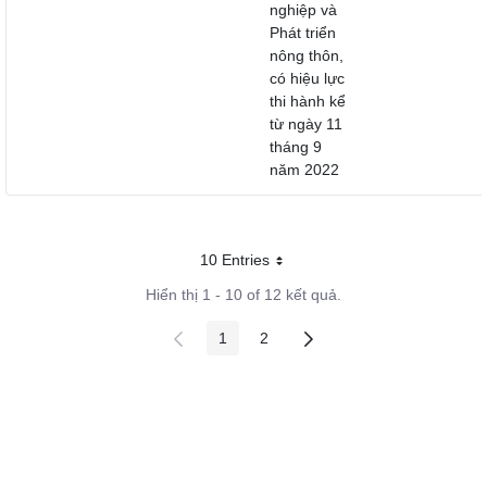
nghiệp và
Phát triển
nông thôn,
có hiệu lực
thi hành kể
từ ngày 11
tháng 9
năm 2022
10 Entries
Mỗi trang
Hiển thị 1 - 10 of 12 kết quả.
1
2
Các trang trên cổng
Các trang trên cổng