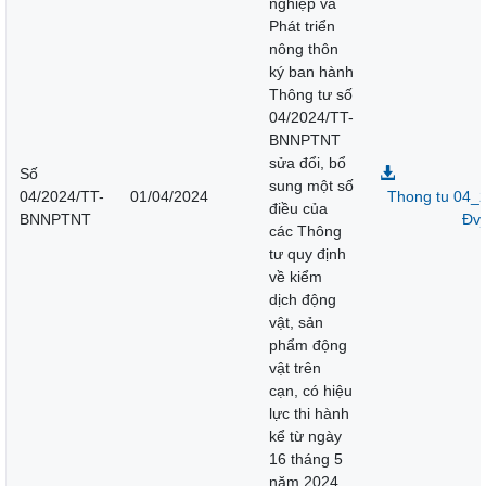
nghiệp và
Phát triển
nông thôn
ký ban hành
Thông tư số
04/2024/TT-
BNNPTNT
sửa đổi, bổ
Số
sung một số
04/2024/TT-
01/04/2024
Thong tu 04_
điều của
BNNPTNT
Đv_
các Thông
tư quy định
về kiểm
dịch động
vật, sản
phẩm động
vật trên
cạn, có hiệu
lực thi hành
kể từ ngày
16 tháng 5
năm 2024.