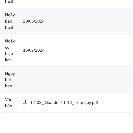
hành
Ngày
ban
28/06/2024
hành
Ngày
có
15/07/2024
hiệu
lực
Ngày
hết
hạn
Văn
TT 09_ Sua doi TT 13_ Hop quy.pdf
bản