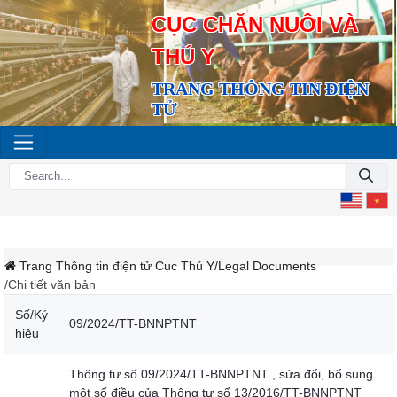
CỤC CHĂN NUÔI VÀ
THÚ Y
TRANG THÔNG TIN ĐIỆN
TỬ
Trang Thông tin điện tử Cục Thú Y
/Legal Documents
/Chi tiết văn bản
Số/Ký
09/2024/TT-BNNPTNT
hiệu
Thông tư số 09/2024/TT-BNNPTNT , sửa đổi, bổ sung
một số điều của Thông tư số 13/2016/TT-BNNPTNT