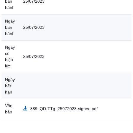
ban
25/07/2023
hành
Ngày
ban
25/07/2023
hành
Ngày
có
25/07/2023
hiệu
lực
Ngày
hết
hạn
Văn
889_QD-TTg_25072023-signed.pdf
bản