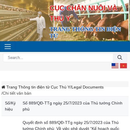
CỤC CHĂN NUÔI VÀ
THÚ Y
TRANG THÔNG TIN ĐIỆN
TỬ
Trang Thông tin điện tử Cục Thú Y
/Legal Documents
/Chi tiết văn bản
Số/Ký
Số 889/QĐ-TTg ngày 25/7/2023 của Thủ tướng Chính
hiệu
phủ
Quyết định số 889/QĐ-TTg ngày 25/7/2023 của Thủ
tướng Chính phủ: Về việc phê duyệt “Kế hoạch quốc