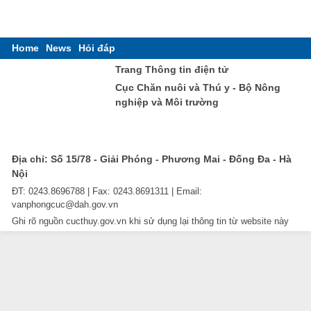
Home
News
Hỏi đáp
Trang Thông tin điện tử
Cục Chăn nuôi và Thú y - Bộ Nông
nghiệp và Môi trường
Địa chỉ: Số 15/78 - Giải Phóng - Phương Mai - Đống Đa - Hà
Nội
ĐT: 0243.8696788 | Fax: 0243.8691311 | Email:
vanphongcuc@dah.gov.vn
Ghi rõ nguồn cucthuy.gov.vn khi sử dụng lại thông tin từ website này