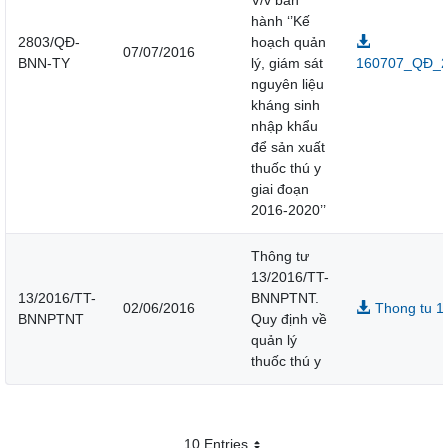
V/v ban
hành ‘’Kế
2803/QĐ-
hoạch quản
07/07/2016
BNN-TY
lý, giám sát
160707_QĐ_28
nguyên liệu
kháng sinh
nhập khẩu
để sản xuất
thuốc thú y
giai đoạn
2016-2020’’
Thông tư
13/2016/TT-
13/2016/TT-
BNNPTNT.
02/06/2016
Thong tu 13
BNNPTNT
Quy định về
quản lý
thuốc thú y
10 Entries