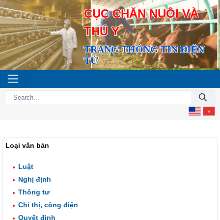
CỤC CHĂN NUÔI VÀ
THÚ Y
TRANG THÔNG TIN ĐIỆN
TỬ
Loại văn bản
Luật
Nghị định
Thông tư
Chỉ thị, công điện
Quyết định