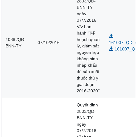
2803/QĐ-
BNN-TY
ngày
07/7/2016
V/v ban
hành ‘’Kế
4088 /QĐ-
hoạch quản
07/10/2016
161007_QD_4
BNN-TY
lý, giám sát
161007_Q
nguyên liệu
kháng sinh
nhập khẩu
để sản xuất
thuốc thú y
giai đoạn
2016-2020’’
Quyết định
2803/QĐ-
BNN-TY
ngày
07/7/2016