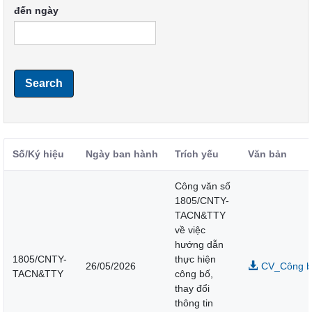
đến ngày
Search
Số/Ký hiệu
Ngày ban hành
Trích yếu
Văn bản
Công văn số
1805/CNTY-
TACN&TTY
về việc
hướng dẫn
1805/CNTY-
thực hiện
26/05/2026
CV_Công bố 
TACN&TTY
công bố,
thay đổi
thông tin