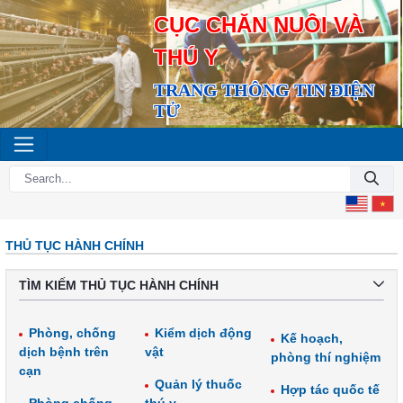
CỤC CHĂN NUÔI VÀ
THÚ Y
TRANG THÔNG TIN ĐIỆN
TỬ
THỦ TỤC HÀNH CHÍNH
TÌM KIẾM THỦ TỤC HÀNH CHÍNH
Phòng, chống
Kiểm dịch động
Kế hoạch,
dịch bệnh trên
vật
phòng thí nghiệm
cạn
Quản lý thuốc
Hợp tác quốc tế