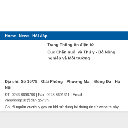
Home
News
Hỏi đáp
Trang Thông tin điện tử
Cục Chăn nuôi và Thú y - Bộ Nông
nghiệp và Môi trường
Địa chỉ: Số 15/78 - Giải Phóng - Phương Mai - Đống Đa - Hà
Nội
ĐT: 0243.8696788 | Fax: 0243.8691311 | Email:
vanphongcuc@dah.gov.vn
Ghi rõ nguồn cucthuy.gov.vn khi sử dụng lại thông tin từ website này