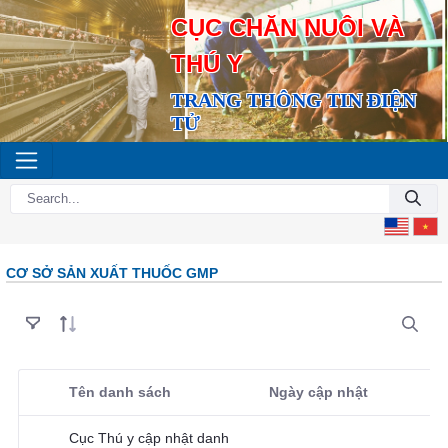
CỤC CHĂN NUÔI VÀ
THÚ Y
TRANG THÔNG TIN ĐIỆN
TỬ
CƠ SỞ SẢN XUẤT THUỐC GMP
Tên danh sách
Ngày cập nhật
Selected Item
Cục Thú y cập nhật danh