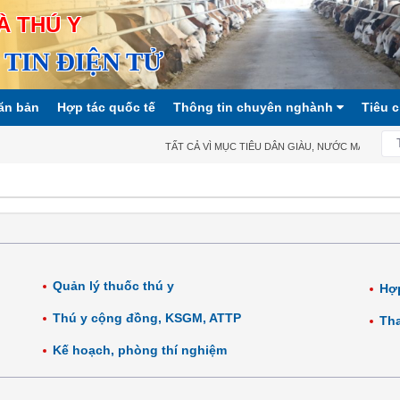
À THÚ Y
TIN ĐIỆN TỬ
ăn bản
Hợp tác quốc tế
Thông tin chuyên nghành
Tiêu 
TẤT CẢ VÌ MỤC TIÊU DÂN GIÀU, NƯỚC MẠNH, XÃ HỘ
Quản lý thuốc thú y
Hợp
Thú y cộng đồng, KSGM, ATTP
Tha
Kế hoạch, phòng thí nghiệm