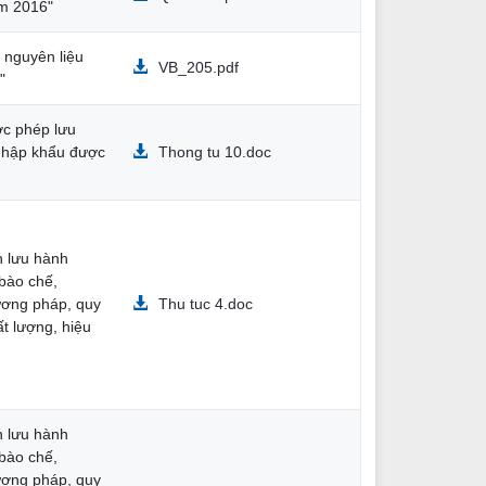
ăm 2016"
 nguyên liệu
VB_205.pdf
"
c phép lưu
 nhập khẩu được
Thong tu 10.doc
n lưu hành
 bào chế,
hương pháp, quy
Thu tuc 4.doc
ất lượng, hiệu
n lưu hành
 bào chế,
hương pháp, quy