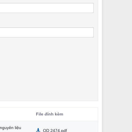
File đính kèm
nguyên liệu
QD 2474.pdf