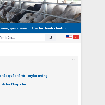
chuẩn, quy chuẩn
Thủ tục hành chính
I CÔNG BẰNG, DÂN CHỦ, VĂN MINH!
 tác quốc tế và Truyền thông
nh tra Pháp chế