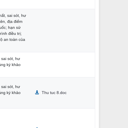
ất, sai sót, hư
tên, địa điểm
uốc; hạn sử
ình điều trị;
ộ an toàn của
sai sót, hư
đăng ký khảo
sai sót, hư
đăng ký khảo
Thu tuc 8.doc