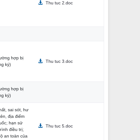
Thu tuc 2.doc
rường hợp bị
Thu tuc 3.doc
ng ký)
rường hợp bị
ng ký)
ất, sai sót, hư
tên, địa điểm
uốc; hạn sử
Thu tuc 5.doc
ình điều trị;
ộ an toàn của