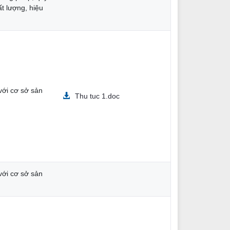
ất lượng, hiệu
với cơ sở sản
Thu tuc 1.doc
với cơ sở sản