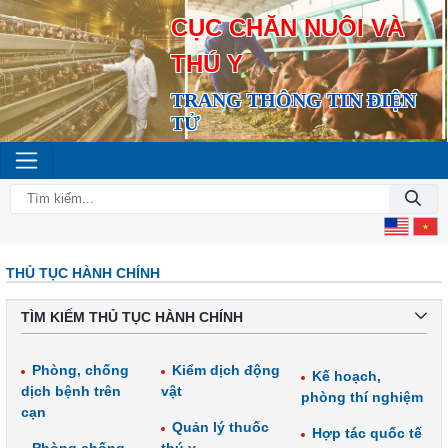
CỤC CHĂN NUÔI VÀ
THÚ Y
TRANG THÔNG TIN ĐIỆN
TỬ
THỦ TỤC HÀNH CHÍNH
TÌM KIẾM THỦ TỤC HÀNH CHÍNH
Phòng, chống
Kiểm dịch động
Kế hoạch,
dịch bệnh trên
vật
phòng thí nghiệm
cạn
Quản lý thuốc
Hợp tác quốc tế