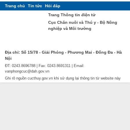
Trang chủ
Tin tức
Hỏi đáp
Trang Thông tin điện tử
Cục Chăn nuôi và Thú y - Bộ Nông
nghiệp và Môi trường
Địa chỉ: Số 15/78 - Giải Phóng - Phương Mai - Đống Đa - Hà
Nội
ĐT: 0243.8696788 | Fax: 0243.8691311 | Email:
vanphongcuc@dah.gov.vn
Ghi rõ nguồn cucthuy.gov.vn khi sử dụng lại thông tin từ website này