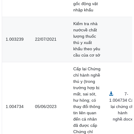
gốc động vật
nhập khẩu
Kiểm tra nhà
nướcvề chất
lượng thuốc
1.003239
22/07/2021
thú y xuất
khẩu theo yêu
cầu của cơ sở
Cấp lại Chứng
chỉ hành nghề
thú y (trong
trường hợp bị
mất, sai sót,
7-
hư hỏng; có
1.004734 Cấ
1.004734
05/06/2023
thay đổi thông
lại chứng ch
tin liên quan
hành
đến cá nhân
nghề.docx
đã được cấp
Chứng chỉ