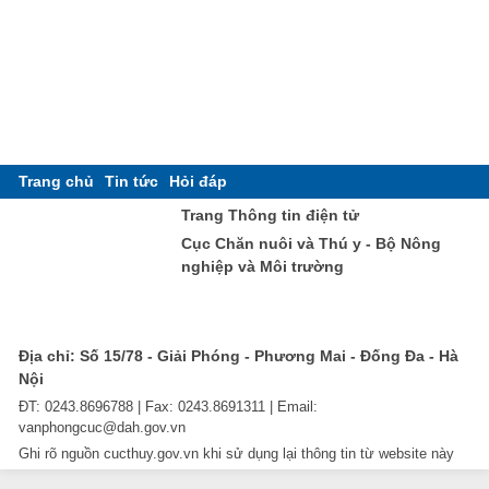
Trang chủ
Tin tức
Hỏi đáp
Trang Thông tin điện tử
Cục Chăn nuôi và Thú y - Bộ Nông
nghiệp và Môi trường
Địa chỉ: Số 15/78 - Giải Phóng - Phương Mai - Đống Đa - Hà
Nội
ĐT: 0243.8696788 | Fax: 0243.8691311 | Email:
vanphongcuc@dah.gov.vn
Ghi rõ nguồn cucthuy.gov.vn khi sử dụng lại thông tin từ website này