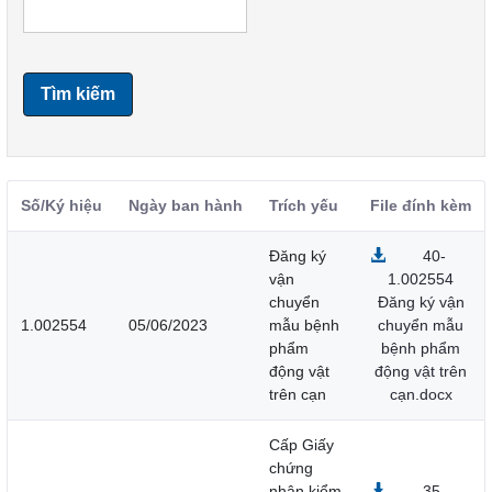
Tìm kiếm
Số/Ký hiệu
Ngày ban hành
Trích yếu
File đính kèm
Đăng ký
40-
vận
1.002554
chuyển
Đăng ký vận
1.002554
05/06/2023
mẫu bệnh
chuyển mẫu
phẩm
bệnh phẩm
động vật
động vật trên
trên cạn
cạn.docx
Cấp Giấy
chứng
nhận kiểm
35-