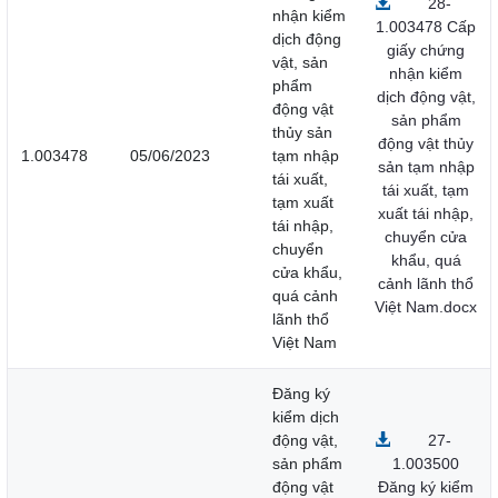
28-
nhận kiểm
1.003478 Cấp
dịch động
giấy chứng
vật, sản
nhận kiểm
phẩm
dịch động vật,
động vật
sản phẩm
thủy sản
động vật thủy
1.003478
05/06/2023
tạm nhập
sản tạm nhập
tái xuất,
tái xuất, tạm
tạm xuất
xuất tái nhập,
tái nhập,
chuyển cửa
chuyển
khẩu, quá
cửa khẩu,
cảnh lãnh thổ
quá cảnh
Việt Nam.docx
lãnh thổ
Việt Nam
Đăng ký
kiểm dịch
động vật,
27-
sản phẩm
1.003500
động vật
Đăng ký kiểm