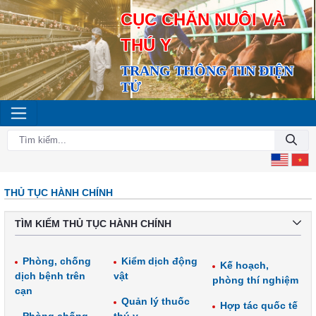
CỤC CHĂN NUÔI VÀ
THÚ Y
TRANG THÔNG TIN ĐIỆN
TỬ
THỦ TỤC HÀNH CHÍNH
TÌM KIẾM THỦ TỤC HÀNH CHÍNH
Phòng, chống
Kiểm dịch động
Kế hoạch,
dịch bệnh trên
vật
phòng thí nghiệm
cạn
Quản lý thuốc
Hợp tác quốc tế