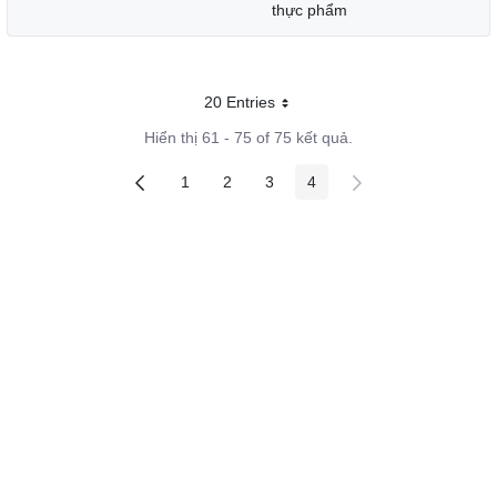
thực phẩm
20 Entries
Mỗi trang
Hiển thị 61 - 75 of 75 kết quả.
1
2
3
4
Các trang trên cổng
Các trang trên cổng
Các trang trên cổng
Các trang trên cổng