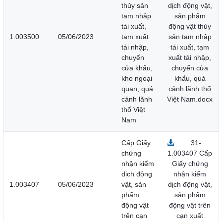
thủy sản
dịch động vật,
tạm nhập
sản phẩm
tái xuất,
động vật thủy
1.003500
05/06/2023
tạm xuất
sản tạm nhập
tái nhập,
tái xuất, tạm
chuyển
xuất tái nhập,
cửa khẩu,
chuyển cửa
kho ngoại
khẩu, quá
quan, quá
cảnh lãnh thổ
cảnh lãnh
Việt Nam.docx
thổ Việt
Nam
Cấp Giấy
31-
chứng
1.003407 Cấp
nhận kiểm
Giấy chứng
dịch động
nhận kiểm
1.003407
05/06/2023
vật, sản
dịch động vật,
phẩm
sản phẩm
động vật
động vật trên
trên cạn
cạn xuất