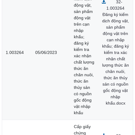
32-
động vật,
1.003264
sản phẩm
Đăng ký kiểm
động vật
dịch động vật,
trên cạn
sản phẩm
nhập
động vật trên
khẩu;
cạn nhập
đăng ký
khẩu; đăng ký
kiểm tra
1.003264
05/06/2023
kiểm tra xác
xác nhận
nhận chất
chất lượng
lượng thức ăn
thức ăn
chăn nuôi,
chăn nuôi,
thức ăn thủy
thức ăn
sản có nguồn
thủy sản
gốc động vật
có nguồn
nhập
gốc động
khẩu.docx
vật nhập
khẩu
Cấp giấy
chứng