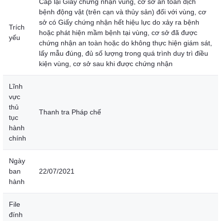
Cấp lại Giấy chứng nhận vùng, cơ sở an toàn dịch
bệnh động vật (trên cạn và thủy sản) đối với vùng, cơ
sở có Giấy chứng nhận hết hiệu lực do xảy ra bệnh
Trích
hoặc phát hiện mầm bệnh tại vùng, cơ sở đã được
yếu
chứng nhận an toàn hoặc do không thực hiện giám sát,
lấy mẫu đúng, đủ số lượng trong quá trình duy trì điều
kiện vùng, cơ sở sau khi được chứng nhận
Lĩnh
vực
thủ
Thanh tra Pháp chế
tục
hành
chính
Ngày
ban
22/07/2021
hành
File
đính