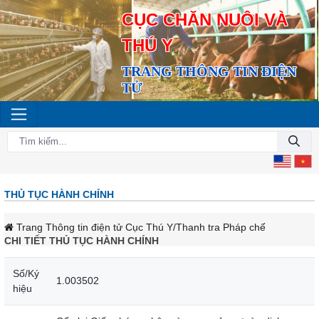
CỤC CHĂN NUÔI VÀ
THÚ Y
TRANG THÔNG TIN ĐIỆN
TỬ
THỦ TỤC HÀNH CHÍNH
Trang Thông tin điện tử Cục Thú Y
/Thanh tra Pháp chế
CHI TIẾT THỦ TỤC HÀNH CHÍNH
Số/Ký
1.003502
hiệu