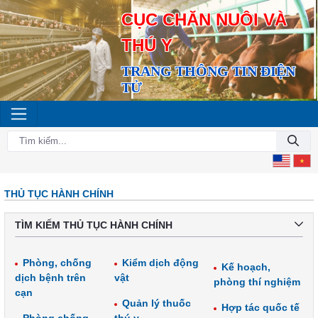
CỤC CHĂN NUÔI VÀ
THÚ Y
TRANG THÔNG TIN ĐIỆN
TỬ
THỦ TỤC HÀNH CHÍNH
TÌM KIẾM THỦ TỤC HÀNH CHÍNH
Phòng, chống
Kiểm dịch động
Kế hoạch,
dịch bệnh trên
vật
phòng thí nghiệm
cạn
Quản lý thuốc
Hợp tác quốc tế