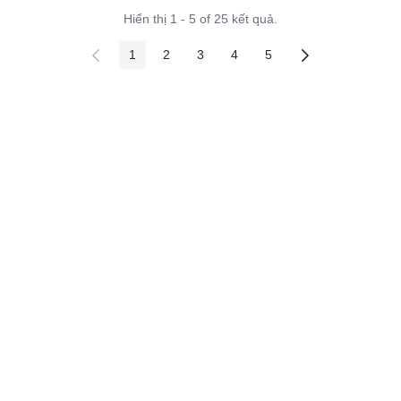
Hiển thị 1 - 5 of 25 kết quả.
1
2
3
4
5
Các trang trên cổng
Các trang trên cổng
Các trang trên cổng
Các trang trên cổng
Các trang trên cổng