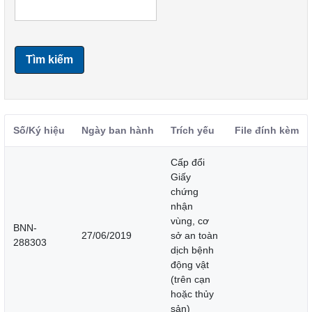
Tìm kiếm
Số/Ký hiệu
Ngày ban hành
Trích yếu
File đính kèm
Cấp đổi
Giấy
chứng
nhận
vùng, cơ
BNN-
27/06/2019
sở an toàn
288303
dịch bệnh
động vật
(trên cạn
hoặc thủy
sản)