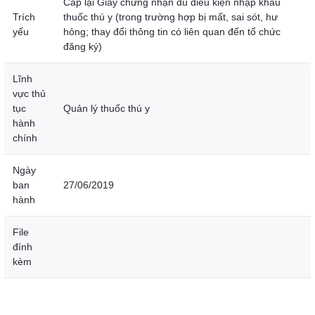
Cấp lại Giấy chứng nhận đủ điều kiện nhập khẩu
Trích
thuốc thú y (trong trường hợp bị mất, sai sót, hư
yếu
hỏng; thay đổi thông tin có liên quan đến tổ chức
đăng ký)
Lĩnh
vực thủ
tục
Quản lý thuốc thú y
hành
chính
Ngày
ban
27/06/2019
hành
File
đính
kèm