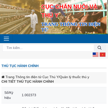
CỤC CHĂN NUÔI VÀ
THÚ Y
TRANG THÔNG TIN ĐIỆN
TỬ
THỦ TỤC HÀNH CHÍNH
Trang Thông tin điện tử Cục Thú Y
/Quản lý thuốc thú y
CHI TIẾT THỦ TỤC HÀNH CHÍNH
Số/Ký
1.002373
hiệu