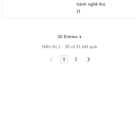
hành nghề thú
y)
30 Entries
Mỗi trang
Hiển thị 1 - 30 of 31 kết quả.
1
2
Các trang trên cổng
Các trang trên cổng