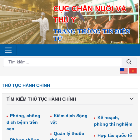
CỤC CHĂN NUÔI VÀ
THÚ Y
TRANG THÔNG TIN ĐIỆN
TỬ
THỦ TỤC HÀNH CHÍNH
TÌM KIẾM THỦ TỤC HÀNH CHÍNH
Phòng, chống
Kiểm dịch động
Kế hoạch,
dịch bệnh trên
vật
phòng thí nghiệm
cạn
Quản lý thuốc
Hợp tác quốc tế