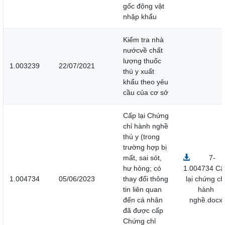
gốc động vật
nhập khẩu
Kiểm tra nhà
nướcvề chất
lượng thuốc
1.003239
22/07/2021
thú y xuất
khẩu theo yêu
cầu của cơ sở
Cấp lại Chứng
chỉ hành nghề
thú y (trong
trường hợp bị
mất, sai sót,
7-
hư hỏng; có
1.004734 Cấ
1.004734
05/06/2023
thay đổi thông
lại chứng ch
tin liên quan
hành
đến cá nhân
nghề.docx
đã được cấp
Chứng chỉ