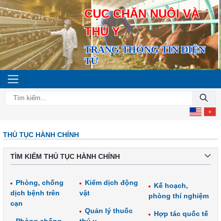
CỤC CHĂN NUÔI VÀ
THÚ Y
TRANG THÔNG TIN ĐIỆN
TỬ
THỦ TỤC HÀNH CHÍNH
TÌM KIẾM THỦ TỤC HÀNH CHÍNH
Phòng, chống
Kiểm dịch động
Kế hoạch,
dịch bệnh trên
vật
phòng thí nghiệm
cạn
Quản lý thuốc
Hợp tác quốc tế