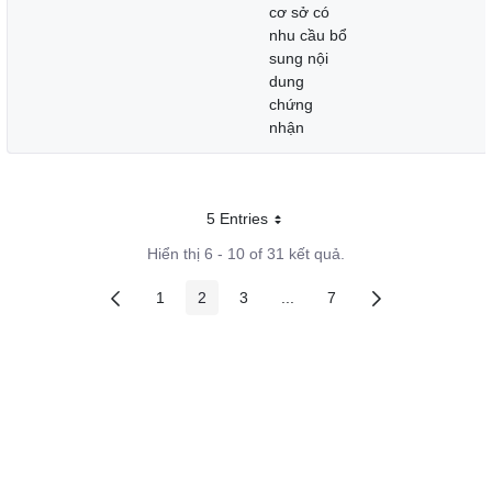
cơ sở có
nhu cầu bổ
sung nội
dung
chứng
nhận
5 Entries
Mỗi trang
Hiển thị 6 - 10 of 31 kết quả.
1
2
3
...
7
Các trang trên cổng
Các trang trên cổng
Các trang trên cổng
Các trang trung gian
Các trang trên cổng