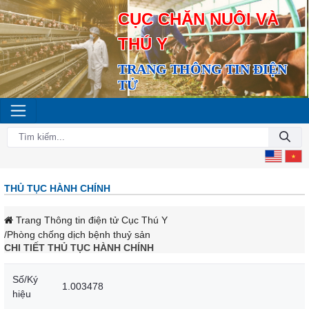
CỤC CHĂN NUÔI VÀ
THÚ Y
TRANG THÔNG TIN ĐIỆN
TỬ
THỦ TỤC HÀNH CHÍNH
Trang Thông tin điện tử Cục Thú Y
/Phòng chống dịch bệnh thuỷ sản
CHI TIẾT THỦ TỤC HÀNH CHÍNH
Số/Ký
1.003478
hiệu