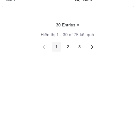
30 Entries
Mỗi trang
Hiển thị 1 - 30 of 75 kết quả.
1
2
3
Các trang trên cổng
Các trang trên cổng
Các trang trên cổng