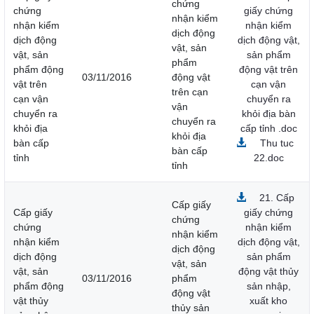
chứng
chứng
giấy chứng
nhận kiểm
nhận kiểm
nhận kiểm
dịch động
dịch động
dịch động vật,
vật, sản
vật, sản
sản phẩm
phẩm
phẩm động
động vật trên
03/11/2016
động vật
vật trên
cạn vận
trên cạn
cạn vận
chuyển ra
vận
chuyển ra
khỏi địa bàn
chuyển ra
khỏi địa
cấp tỉnh .doc
khỏi địa
bàn cấp
Thu tuc
bàn cấp
tỉnh
22.doc
tỉnh
21. Cấp
Cấp giấy
Cấp giấy
giấy chứng
chứng
chứng
nhận kiểm
nhận kiểm
nhận kiểm
dịch động vật,
dịch động
dịch động
sản phẩm
vật, sản
vật, sản
động vật thủy
03/11/2016
phẩm
phẩm động
sản nhập,
động vật
vật thủy
xuất kho
thủy sản