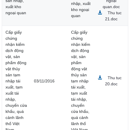
sản nhập,
ngoại
nhập, xuất
xuất kho
quan.doc
kho ngoại
ngoại quan
Thu tuc
quan
21.doc
Cấp giấy
Cấp giấy
chứng
chứng
nhận kiểm
nhận kiểm
dịch động
dịch động
vật, sản
vật, sản
phẩm động
phẩm
vật thủy
động vật
sản tạm
thủy sản
Thu tuc
nhập tái
03/11/2016
tạm nhập
20.doc
xuất, tạm
tái xuất,
xuất tái
tạm xuất
nhập,
tái nhập,
chuyển cửa
chuyển
khẩu, quá
cửa khẩu,
cảnh lãnh
quá cảnh
thổ Việt
lãnh thổ
Nam
Việt Nam