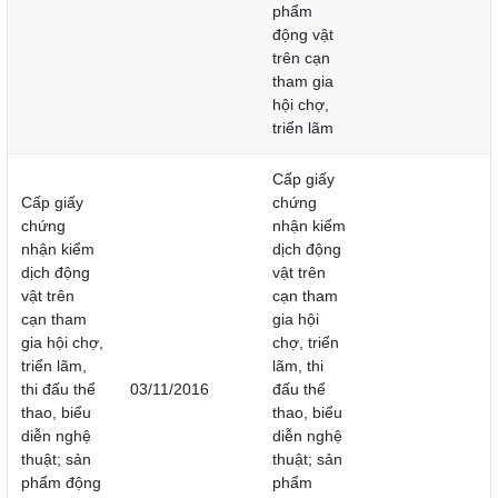
phẩm
động vật
trên cạn
tham gia
hội chợ,
triển lãm
Cấp giấy
Cấp giấy
chứng
chứng
nhận kiểm
nhận kiểm
dịch động
dịch động
vật trên
vật trên
cạn tham
cạn tham
gia hội
gia hội chợ,
chợ, triển
triển lãm,
lãm, thi
thi đấu thể
03/11/2016
đấu thể
thao, biểu
thao, biểu
diễn nghệ
diễn nghệ
thuật; sản
thuật; sản
phẩm động
phẩm