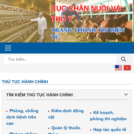
CỤC CHĂN NUÔI VÀ
THÚ Y
TRANG THÔNG TIN ĐIỆN
TỬ
THỦ TỤC HÀNH CHÍNH
TÌM KIẾM THỦ TỤC HÀNH CHÍNH
Phòng, chống
Kiểm dịch động
Kế hoạch,
dịch bệnh trên
vật
phòng thí nghiệm
cạn
Quản lý thuốc
Hợp tác quốc tế