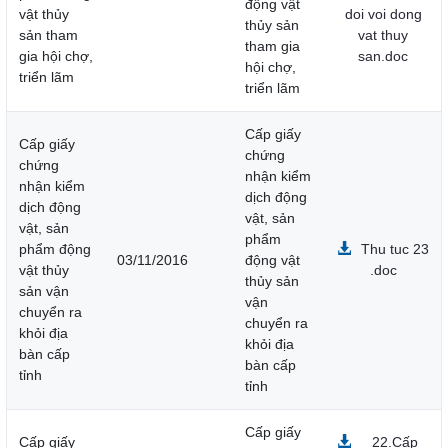
động vật
vật thủy
doi voi dong
thủy sản
sản tham
vat thuy
tham gia
gia hội chợ,
san.doc
hội chợ,
triển lãm
triển lãm
Cấp giấy
Cấp giấy
chứng
chứng
nhận kiểm
nhận kiểm
dịch động
dịch động
vật, sản
vật, sản
phẩm
phẩm động
Thu tuc 23
03/11/2016
động vật
vật thủy
.doc
thủy sản
sản vận
vận
chuyển ra
chuyển ra
khỏi địa
khỏi địa
bàn cấp
bàn cấp
tỉnh
tỉnh
Cấp giấy
Cấp giấy
22.Cấp