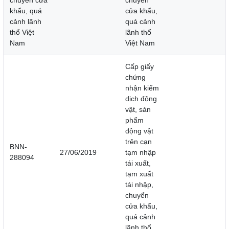
chuyển cửa
chuyển
khẩu, quá
cửa khẩu,
cảnh lãnh
quá cảnh
thổ Việt
lãnh thổ
Nam
Việt Nam
Cấp giấy
chứng
nhận kiểm
dịch động
vật, sản
phẩm
động vật
trên cạn
BNN-
27/06/2019
tạm nhập
288094
tái xuất,
tạm xuất
tái nhập,
chuyển
cửa khẩu,
quá cảnh
lãnh thổ