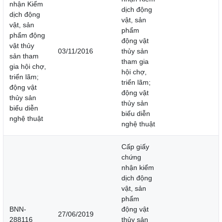
nhận Kiểm
dịch động
dịch động
vật, sản
vật, sản
phẩm
phẩm động
động vật
vật thủy
03/11/2016
thủy sản
sản tham
tham gia
gia hội chợ,
hội chợ,
triển lãm;
triển lãm;
động vật
động vật
thủy sản
thủy sản
biểu diễn
biểu diễn
nghệ thuật
nghệ thuật
Cấp giấy
chứng
nhận kiểm
dịch động
vật, sản
phẩm
BNN-
động vật
27/06/2019
288116
thủy sản