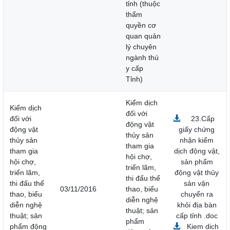
tỉnh (thuộc
thẩm
quyền cơ
quan quản
lý chuyên
ngành thú
y cấp
Tỉnh)
Kiểm dịch
Kiểm dịch
đối với
đối với
23.Cấp
động vật
động vật
giấy chứng
thủy sản
thủy sản
nhận kiểm
tham gia
tham gia
dịch động vật,
hội chợ,
hội chợ,
sản phẩm
triển lãm,
triển lãm,
động vật thủy
thi đấu thể
thi đấu thể
sản vận
03/11/2016
thao, biểu
thao, biểu
chuyển ra
diễn nghệ
diễn nghệ
khỏi địa bàn
thuật; sản
thuật; sản
cấp tỉnh .doc
phẩm
phẩm động
Kiem dich