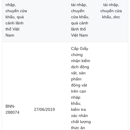
nhập,
tái nhập,
tái nhập,
chuyển cửa
chuyển
chuyển cửa
khẩu, quá
cửa khẩu,
khẩu,.doc
cảnh lãnh
quá cảnh
thổ Việt
lãnh thổ
Nam
Việt Nam
Cấp Giấy
chứng
nhận kiểm
dịch động
vật, sản
phẩm
động vật
trên cạn
nhập
khẩu;
BNN-
27/06/2019
kiểm tra
288074
xác nhận
chất lượng
thức ăn