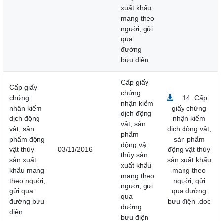
xuất khẩu
mang theo
người, gửi
qua
đường
bưu điện
Cấp giấy
Cấp giấy
chứng
chứng
14. Cấp
nhận kiểm
nhận kiểm
giấy chứng
dịch động
dịch động
nhận kiểm
vật, sản
vật, sản
dịch động vật,
phẩm
phẩm động
sản phẩm
động vật
vật thủy
03/11/2016
động vật thủy
thủy sản
sản xuất
sản xuất khẩu
xuất khẩu
khẩu mang
mang theo
mang theo
theo người,
người, gửi
người, gửi
gửi qua
qua đường
qua
đường bưu
bưu điện .doc
đường
điện
bưu điện