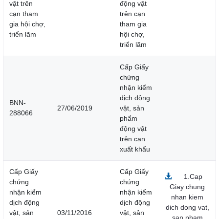
vật trên
động vật
cạn tham
trên cạn
gia hội chợ,
tham gia
triển lãm
hội chợ,
triển lãm
Cấp Giấy
chứng
nhận kiểm
dịch động
BNN-
27/06/2019
vật, sản
288066
phẩm
động vật
trên cạn
xuất khẩu
Cấp Giấy
Cấp Giấy
1.Cap
chứng
chứng
Giay chung
nhận kiểm
nhận kiểm
nhan kiem
dịch động
dịch động
dich dong vat,
vật, sản
03/11/2016
vật, sản
san pham