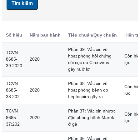
Tìm kiếm
Số hiệu
Năm ban hành
Tiêu chuẩn/Quy chuẩn
Hiện tr
Phần 39: Vắc xin vô
TCVN
hoạt phòng hội chứng
Còn hiệ
8685-
2020
còi cọc do Circovirus
lực
39:2020
gây ra ở lợ
TCVN
Phần 38: Vắc xin vô
Còn hiệ
8685-
2020
hoạt phòng bệnh do
lực
38:202
Leptospira gây ra
TCVN
Phần 37: Vắc xin nhược
Còn hiệ
8685-
2020
độc phòng bệnh Marek
lực
37:202
ở gà
Phần 36: Vắc xin vô