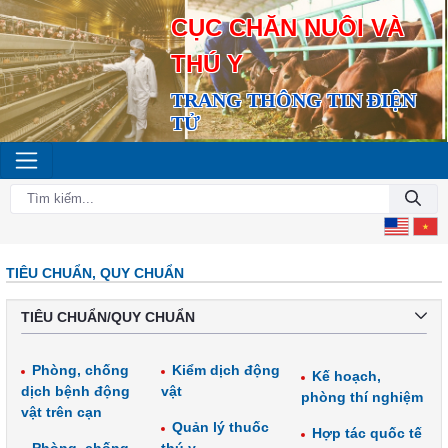
CỤC CHĂN NUÔI VÀ
THÚ Y
TRANG THÔNG TIN ĐIỆN
TỬ
TIÊU CHUẨN, QUY CHUẨN
TIÊU CHUẨN/QUY CHUẨN
Phòng, chống
Kiểm dịch động
Kế hoạch,
dịch bệnh động
vật
phòng thí nghiệm
vật trên cạn
Quản lý thuốc
Hợp tác quốc tế