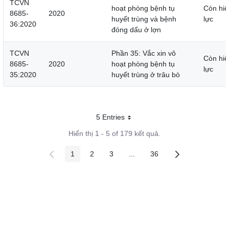
TCVN
hoạt phòng bệnh tụ
Còn hiệ
8685-
2020
huyết trùng và bệnh
lực
36:2020
đóng dấu ở lợn
TCVN
Phần 35: Vắc xin vô
Còn hiệ
8685-
2020
hoạt phòng bệnh tụ
lực
35:2020
huyết trùng ở trâu bò
5 Entries
Mỗi trang
Hiển thị 1 - 5 of 179 kết quả.
1
2
3
...
36
Các trang trên cổng
Các trang trên cổng
Các trang trên cổng
Các trang trung gian
Các trang trên cổng