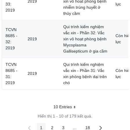
2019
xin vô hoạt phòng bệnh
33:
lực
nhiễm trùng huyết ở
2019
thủy cầm
Qui trình kiểm nghiệm
TCVN
vắc xin - Phần 32: Vắc
8685 -
Còn hiệ
2019
xin vô hoạt phòng bệnh
32:
lực
Mycoplasma
2019
Gallisepticum ở gia cầm
TCVN
Qui trình kiểm nghiệm
8685 -
vắc xin - Phần 31: Vắc
Còn hiệ
2019
31:
xin phòng bệnh dại trên
lực
2019
chó
10 Entries
Mỗi trang
Hiển thị 1 - 10 of 179 kết quả.
1
2
3
...
18
Các trang trên cổng
Các trang trên cổng
Các trang trên cổng
Các trang trung gian
Các trang trên cổng