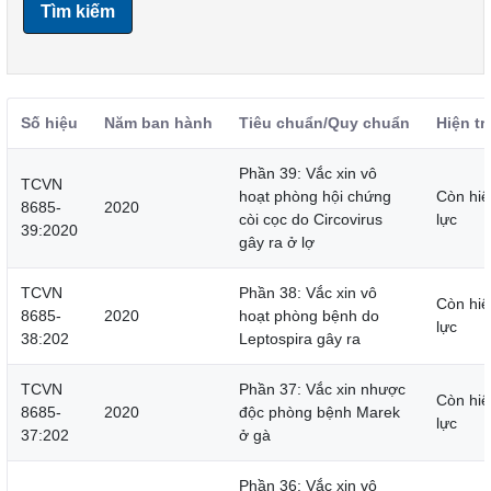
Tìm kiếm
Số hiệu
Năm ban hành
Tiêu chuẩn/Quy chuẩn
Hiện tr
Phần 39: Vắc xin vô
TCVN
hoạt phòng hội chứng
Còn hiệ
8685-
2020
còi cọc do Circovirus
lực
39:2020
gây ra ở lợ
TCVN
Phần 38: Vắc xin vô
Còn hiệ
8685-
2020
hoạt phòng bệnh do
lực
38:202
Leptospira gây ra
TCVN
Phần 37: Vắc xin nhược
Còn hiệ
8685-
2020
độc phòng bệnh Marek
lực
37:202
ở gà
Phần 36: Vắc xin vô