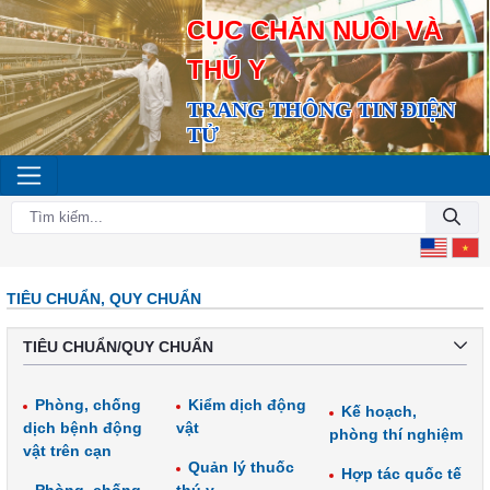
CỤC CHĂN NUÔI VÀ
THÚ Y
TRANG THÔNG TIN ĐIỆN
TỬ
TIÊU CHUẨN, QUY CHUẨN
TIÊU CHUẨN/QUY CHUẨN
Phòng, chống
Kiểm dịch động
Kế hoạch,
dịch bệnh động
vật
phòng thí nghiệm
vật trên cạn
Quản lý thuốc
Hợp tác quốc tế