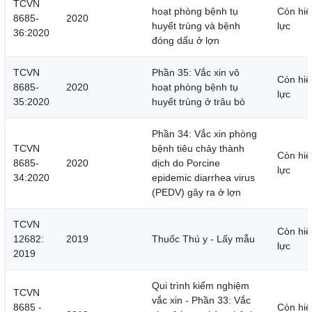
TCVN
hoạt phòng bệnh tụ
Còn hiệ
8685-
2020
huyết trùng và bệnh
lực
36:2020
đóng dấu ở lợn
TCVN
Phần 35: Vắc xin vô
Còn hiệ
8685-
2020
hoạt phòng bệnh tụ
lực
35:2020
huyết trùng ở trâu bò
Phần 34: Vắc xin phòng
TCVN
bệnh tiêu chảy thành
Còn hiệ
8685-
2020
dịch do Porcine
lực
34:2020
epidemic diarrhea virus
(PEDV) gây ra ở lợn
TCVN
Còn hiệ
12682:
2019
Thuốc Thú y - Lấy mẫu
lực
2019
Qui trình kiểm nghiệm
TCVN
vắc xin - Phần 33: Vắc
8685 -
Còn hiệ