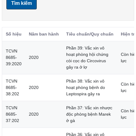
Tìm kiếm
Số hiệu
Năm ban hành
Tiêu chuẩn/Quy chuẩn
Hiện tr
Phần 39: Vắc xin vô
TCVN
hoạt phòng hội chứng
Còn hiệ
8685-
2020
còi cọc do Circovirus
lực
39:2020
gây ra ở lợ
TCVN
Phần 38: Vắc xin vô
Còn hiệ
8685-
2020
hoạt phòng bệnh do
lực
38:202
Leptospira gây ra
TCVN
Phần 37: Vắc xin nhược
Còn hiệ
8685-
2020
độc phòng bệnh Marek
lực
37:202
ở gà
Phần 36: Vắc xin vô