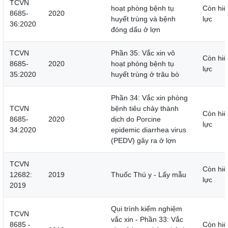
TCVN
hoạt phòng bệnh tụ
Còn hiệ
8685-
2020
huyết trùng và bệnh
lực
36:2020
đóng dấu ở lợn
TCVN
Phần 35: Vắc xin vô
Còn hiệ
8685-
2020
hoạt phòng bệnh tụ
lực
35:2020
huyết trùng ở trâu bò
Phần 34: Vắc xin phòng
TCVN
bệnh tiêu chảy thành
Còn hiệ
8685-
2020
dịch do Porcine
lực
34:2020
epidemic diarrhea virus
(PEDV) gây ra ở lợn
TCVN
Còn hiệ
12682:
2019
Thuốc Thú y - Lấy mẫu
lực
2019
Qui trình kiểm nghiệm
TCVN
vắc xin - Phần 33: Vắc
8685 -
Còn hiệ