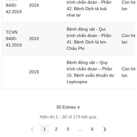
trình chẩn đoán - Phần
Còn hiệ
8400-
2019
42: Bệnh Dịch tả loài
lực
42:2019
nhai lại
Bệnh động vật - Qui
TCVN
trình chẩn đoán - Phần
Còn hiệ
8400-
2019
41: Bệnh Dịch tả lợn
lực
41:2019
Châu Phi
Bệnh động vật – Quy
trình chẩn đoán – Phần
Còn hiệ
2019
15: Bệnh xoắn khuẩn do
lực
Leptospira
30 Entries
Mỗi trang
Hiển thị 1 - 30 of 179 kết quả.
1
2
3
...
6
Các trang trên cổng
Các trang trên cổng
Các trang trên cổng
Các trang trung gian
Các trang trên cổng