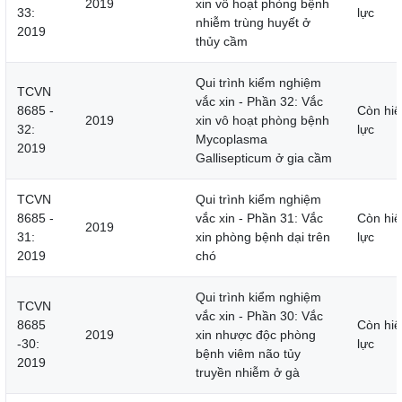
2019
xin vô hoạt phòng bệnh
33:
lực
nhiễm trùng huyết ở
2019
thủy cầm
Qui trình kiểm nghiệm
TCVN
vắc xin - Phần 32: Vắc
8685 -
Còn hiệ
2019
xin vô hoạt phòng bệnh
32:
lực
Mycoplasma
2019
Gallisepticum ở gia cầm
TCVN
Qui trình kiểm nghiệm
8685 -
vắc xin - Phần 31: Vắc
Còn hiệ
2019
31:
xin phòng bệnh dại trên
lực
2019
chó
Qui trình kiểm nghiệm
TCVN
vắc xin - Phần 30: Vắc
8685
Còn hiệ
2019
xin nhược độc phòng
-30:
lực
bệnh viêm não tủy
2019
truyền nhiễm ở gà