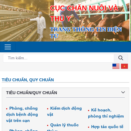
CỤC CHĂN NUÔI VÀ
THÚ Y
TRANG THÔNG TIN ĐIỆN
TỬ
TIÊU CHUẨN, QUY CHUẨN
TIÊU CHUẨN/QUY CHUẨN
Phòng, chống
Kiểm dịch động
Kế hoạch,
dịch bệnh động
vật
phòng thí nghiệm
vật trên cạn
Quản lý thuốc
Hợp tác quốc tế