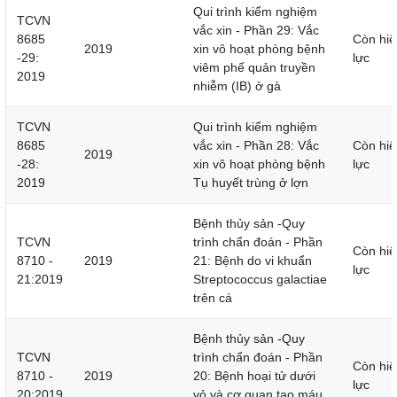
Qui trình kiểm nghiệm
TCVN
vắc xin - Phần 29: Vắc
8685
Còn hiệ
2019
xin vô hoạt phòng bệnh
-29:
lực
viêm phế quản truyền
2019
nhiễm (IB) ở gà
TCVN
Qui trình kiểm nghiệm
8685
vắc xin - Phần 28: Vắc
Còn hiệ
2019
-28:
xin vô hoạt phòng bệnh
lực
2019
Tụ huyết trùng ở lợn
Bệnh thủy sản -Quy
TCVN
trình chẩn đoán - Phần
Còn hiệ
8710 -
2019
21: Bệnh do vi khuẩn
lực
21:2019
Streptococcus galactiae
trên cá
Bệnh thủy sản -Quy
TCVN
trình chẩn đoán - Phần
Còn hiệ
8710 -
2019
20: Bệnh hoại tử dưới
lực
20:2019
vỏ và cơ quan tạo máu