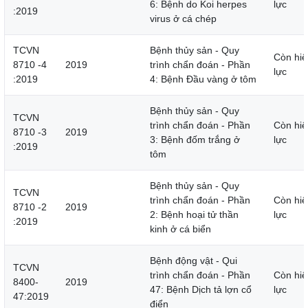
6: Bệnh do Koi herpes
lực
:2019
virus ở cá chép
TCVN
Bệnh thủy sản - Quy
Còn hiệ
8710 -4
2019
trình chẩn đoán - Phần
lực
:2019
4: Bệnh Đầu vàng ở tôm
Bệnh thủy sản - Quy
TCVN
trình chẩn đoán - Phần
Còn hiệ
8710 -3
2019
3: Bệnh đốm trắng ở
lực
:2019
tôm
Bệnh thủy sản - Quy
TCVN
trình chẩn đoán - Phần
Còn hiệ
8710 -2
2019
2: Bệnh hoại tử thần
lực
:2019
kinh ở cá biển
Bệnh động vật - Qui
TCVN
trình chẩn đoán - Phần
Còn hiệ
8400-
2019
47: Bệnh Dịch tả lợn cổ
lực
47:2019
điển