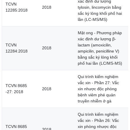
xác định dư lượng
TCVN
2018
tylosin, lincomycin bằng
12285:2018
sắc ký lỏng khối phổ hai
lần (LC-MS/MS)
Mật ong - Phương pháp
xác định dư lượng β-
TCVN
lactam (amoxicilin,
2018
12284:2018
ampicilin, penicilline V)
bằng sắc ký lỏng khối
phổ hai lần (LC/MS-MS)
Qui trình kiểm nghiệm
vắc xin - Phần 27: Vắc
TCVN 8685
2018
xin nhược độc phòng
-27: 2018
bệnh viêm phé quản
truyền nhiễm ở gà
Qui trình kiểm nghiệm
vắc xin - Phần 26: Vắc
TCVN 8685
xin phòng nhược độc
2018