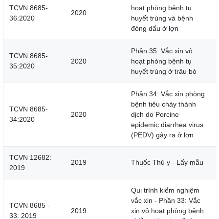
TCVN 8685-
hoạt phòng bệnh tụ
2020
36:2020
huyết trùng và bệnh
đóng dấu ở lợn
Phần 35: Vắc xin vô
TCVN 8685-
2020
hoạt phòng bệnh tụ
35:2020
huyết trùng ở trâu bò
Phần 34: Vắc xin phòng
bệnh tiêu chảy thành
TCVN 8685-
2020
dịch do Porcine
34:2020
epidemic diarrhea virus
(PEDV) gây ra ở lợn
TCVN 12682:
2019
Thuốc Thú y - Lấy mẫu
2019
Qui trình kiểm nghiệm
vắc xin - Phần 33: Vắc
TCVN 8685 -
2019
xin vô hoạt phòng bệnh
33: 2019