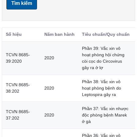
Tìm kiếm
Số hiệu
Năm ban hành
Tiêu chuẩn/Quy chuẩn
Phần 39: Vắc xin vô
TCVN 8685-
hoạt phòng hội chứng
2020
39:2020
còi cọc do Circovirus
gây ra ở lợ
Phần 38: Vắc xin vô
TCVN 8685-
2020
hoạt phòng bệnh do
38:202
Leptospira gây ra
Phần 37: Vắc xin nhược
TCVN 8685-
2020
độc phòng bệnh Marek
37:202
ở gà
Phần 36: Vắc xin vô