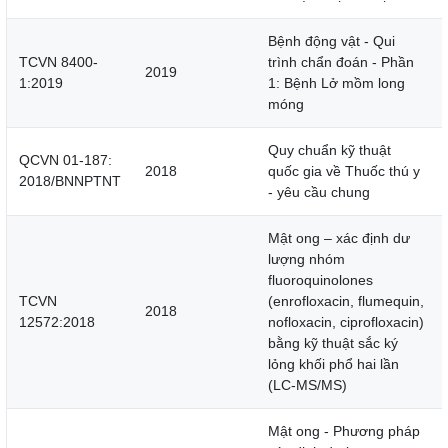
Bệnh động vật - Qui
TCVN 8400-
trình chẩn đoán - Phần
2019
1:2019
1: Bệnh Lở mồm long
móng
Quy chuẩn kỹ thuật
QCVN 01-187:
2018
quốc gia về Thuốc thú y
2018/BNNPTNT
- yêu cầu chung
Mật ong – xác định dư
lượng nhóm
fluoroquinolones
TCVN
(enrofloxacin, flumequin,
2018
12572:2018
nofloxacin, ciprofloxacin)
bằng kỹ thuật sắc ký
lỏng khối phổ hai lần
(LC-MS/MS)
Mật ong - Phương pháp