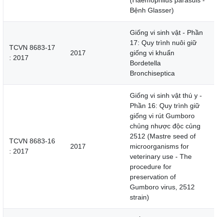
(Haemophilus parasuis -
Bệnh Glasser)
Giống vi sinh vật - Phần
17: Quy trình nuôi giữ
TCVN 8683-17
2017
giống vi khuẩn
: 2017
Bordetella
Bronchiseptica
Giống vi sinh vật thú y -
Phần 16: Quy trình giữ
giống vi rút Gumboro
chủng nhược độc củng
2512 (Mastre seed of
TCVN 8683-16
2017
microorganisms for
: 2017
veterinary use - The
procedure for
preservation of
Gumboro virus, 2512
strain)