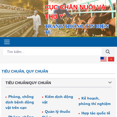
CỤC CHĂN NUÔI VÀ
THÚ Y
TRANG THÔNG TIN ĐIỆN
TỬ
TIÊU CHUẨN, QUY CHUẨN
TIÊU CHUẨN/QUY CHUẨN
Phòng, chống
Kiểm dịch động
Kế hoạch,
dịch bệnh động
vật
phòng thí nghiệm
vật trên cạn
Quản lý thuốc
Hợp tác quốc tế