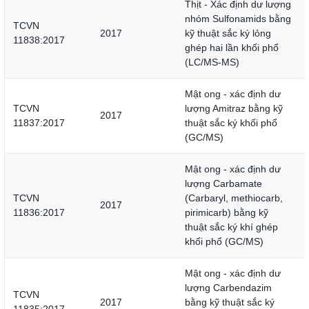
Thịt - Xác định dư lượng
nhóm Sulfonamids bằng
TCVN
2017
kỹ thuật sắc ký lỏng
11838:2017
ghép hai lần khối phổ
(LC/MS-MS)
Mật ong - xác định dư
TCVN
lượng Amitraz bằng kỹ
2017
11837:2017
thuật sắc ký khối phổ
(GC/MS)
Mật ong - xác định dư
lượng Carbamate
TCVN
(Carbaryl, methiocarb,
2017
11836:2017
pirimicarb) bằng kỹ
thuật sắc ký khí ghép
khối phổ (GC/MS)
Mật ong - xác định dư
lượng Carbendazim
TCVN
2017
bằng kỹ thuật sắc ký