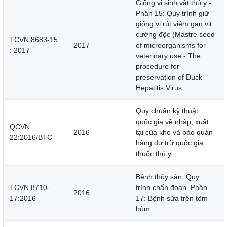
Giống vi sinh vật thú y -
Phần 15: Quy trình giữ
giống vi rút viêm gan vịt
cường độc (Mastre seed
TCVN 8683-15
2017
of microorganisms for
: 2017
veterinary use - The
procedure for
preservation of Duck
Hepatitis Virus
Quy chuẩn kỹ thuật
quốc gia về nhập, xuất
QCVN
2016
tại của kho và bảo quản
22:2016/BTC
hàng dự trữ quốc gia
thuốc thú y
Bệnh thủy sản. Quy
TCVN 8710-
trình chẩn đoán. Phần
2016
17:2016
17: Bệnh sữa trên tôm
hùm