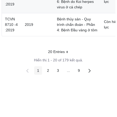
6: Bệnh do Koi herpes
lực
:2019
virus ở cá chép
TCVN
Bệnh thủy sản - Quy
Còn hiệ
8710 -4
2019
trình chẩn đoán - Phần
lực
:2019
4: Bệnh Đầu vàng ở tôm
20 Entries
Mỗi trang
Hiển thị 1 - 20 of 179 kết quả.
1
2
3
...
9
Các trang trên cổng
Các trang trên cổng
Các trang trên cổng
Các trang trung gian
Các trang trên cổng