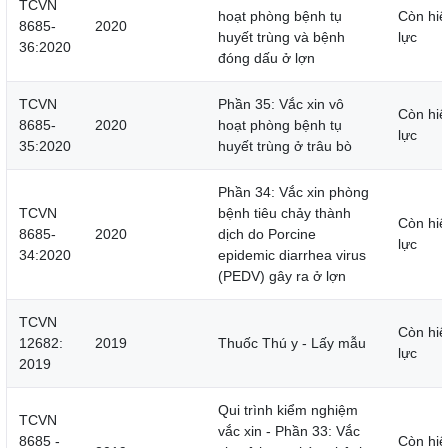
TCVN
hoạt phòng bệnh tụ
Còn hiệ
8685-
2020
huyết trùng và bệnh
lực
36:2020
đóng dấu ở lợn
TCVN
Phần 35: Vắc xin vô
Còn hiệ
8685-
2020
hoạt phòng bệnh tụ
lực
35:2020
huyết trùng ở trâu bò
Phần 34: Vắc xin phòng
TCVN
bệnh tiêu chảy thành
Còn hiệ
8685-
2020
dịch do Porcine
lực
34:2020
epidemic diarrhea virus
(PEDV) gây ra ở lợn
TCVN
Còn hiệ
12682:
2019
Thuốc Thú y - Lấy mẫu
lực
2019
Qui trình kiểm nghiệm
TCVN
vắc xin - Phần 33: Vắc
8685 -
Còn hiệ