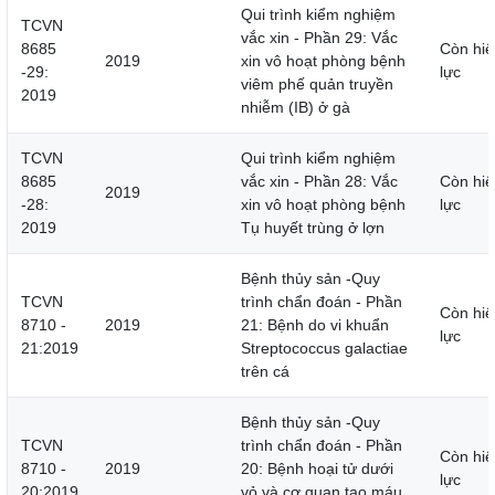
Qui trình kiểm nghiệm
TCVN
vắc xin - Phần 29: Vắc
8685
Còn hiệ
2019
xin vô hoạt phòng bệnh
-29:
lực
viêm phế quản truyền
2019
nhiễm (IB) ở gà
TCVN
Qui trình kiểm nghiệm
8685
vắc xin - Phần 28: Vắc
Còn hiệ
2019
-28:
xin vô hoạt phòng bệnh
lực
2019
Tụ huyết trùng ở lợn
Bệnh thủy sản -Quy
TCVN
trình chẩn đoán - Phần
Còn hiệ
8710 -
2019
21: Bệnh do vi khuẩn
lực
21:2019
Streptococcus galactiae
trên cá
Bệnh thủy sản -Quy
TCVN
trình chẩn đoán - Phần
Còn hiệ
8710 -
2019
20: Bệnh hoại tử dưới
lực
20:2019
vỏ và cơ quan tạo máu