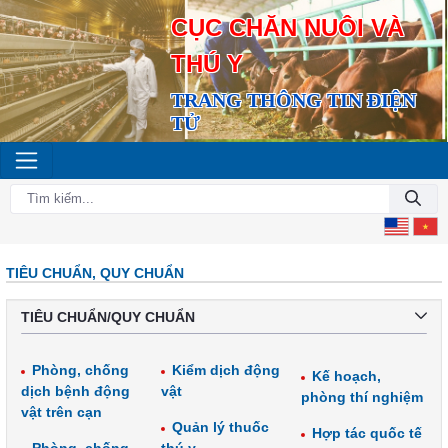
CỤC CHĂN NUÔI VÀ
THÚ Y
TRANG THÔNG TIN ĐIỆN
TỬ
TIÊU CHUẨN, QUY CHUẨN
TIÊU CHUẨN/QUY CHUẨN
Phòng, chống
Kiểm dịch động
Kế hoạch,
dịch bệnh động
vật
phòng thí nghiệm
vật trên cạn
Quản lý thuốc
Hợp tác quốc tế