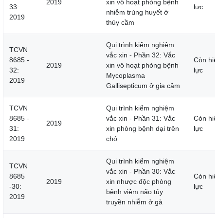
2019
xin vô hoạt phòng bệnh
33:
lực
nhiễm trùng huyết ở
2019
thủy cầm
Qui trình kiểm nghiệm
TCVN
vắc xin - Phần 32: Vắc
8685 -
Còn hiệ
2019
xin vô hoạt phòng bệnh
32:
lực
Mycoplasma
2019
Gallisepticum ở gia cầm
TCVN
Qui trình kiểm nghiệm
8685 -
vắc xin - Phần 31: Vắc
Còn hiệ
2019
31:
xin phòng bệnh dại trên
lực
2019
chó
Qui trình kiểm nghiệm
TCVN
vắc xin - Phần 30: Vắc
8685
Còn hiệ
2019
xin nhược độc phòng
-30:
lực
bệnh viêm não tủy
2019
truyền nhiễm ở gà