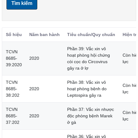
Tìm kiếm
Số hiệu
Năm ban hành
Tiêu chuẩn/Quy chuẩn
Hiện tr
Phần 39: Vắc xin vô
TCVN
hoạt phòng hội chứng
Còn hiệ
8685-
2020
còi cọc do Circovirus
lực
39:2020
gây ra ở lợ
TCVN
Phần 38: Vắc xin vô
Còn hiệ
8685-
2020
hoạt phòng bệnh do
lực
38:202
Leptospira gây ra
TCVN
Phần 37: Vắc xin nhược
Còn hiệ
8685-
2020
độc phòng bệnh Marek
lực
37:202
ở gà
Phần 36: Vắc xin vô