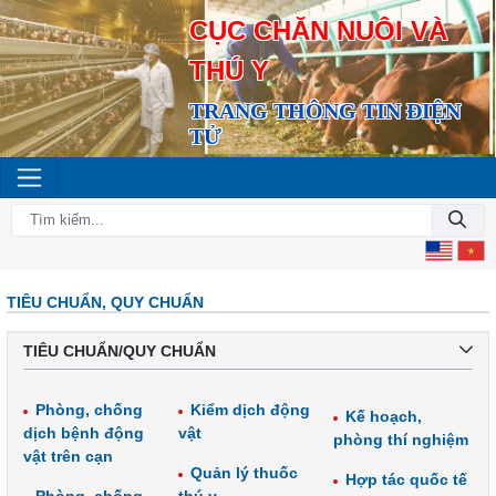
CỤC CHĂN NUÔI VÀ
THÚ Y
TRANG THÔNG TIN ĐIỆN
TỬ
TIÊU CHUẨN, QUY CHUẨN
TIÊU CHUẨN/QUY CHUẨN
Phòng, chống
Kiểm dịch động
Kế hoạch,
dịch bệnh động
vật
phòng thí nghiệm
vật trên cạn
Quản lý thuốc
Hợp tác quốc tế