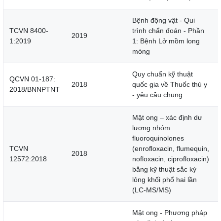
Bệnh động vật - Qui
TCVN 8400-
trình chẩn đoán - Phần
2019
1:2019
1: Bệnh Lở mồm long
móng
Quy chuẩn kỹ thuật
QCVN 01-187:
2018
quốc gia về Thuốc thú y
2018/BNNPTNT
- yêu cầu chung
Mật ong – xác định dư
lượng nhóm
fluoroquinolones
TCVN
(enrofloxacin, flumequin,
2018
12572:2018
nofloxacin, ciprofloxacin)
bằng kỹ thuật sắc ký
lỏng khối phổ hai lần
(LC-MS/MS)
Mật ong - Phương pháp