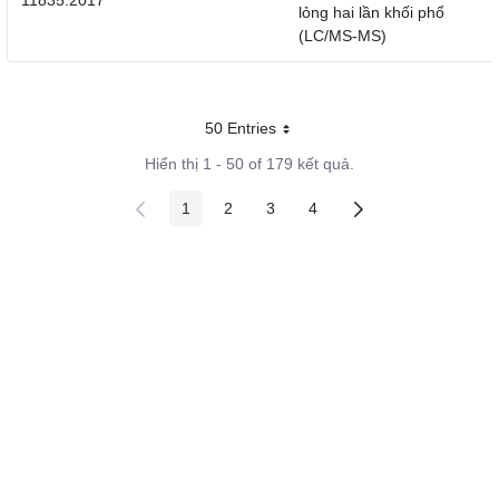
11835:2017
lỏng hai lần khối phổ
(LC/MS-MS)
50 Entries
Mỗi trang
Hiển thị 1 - 50 of 179 kết quả.
1
2
3
4
Các trang trên cổng
Các trang trên cổng
Các trang trên cổng
Các trang trên cổng