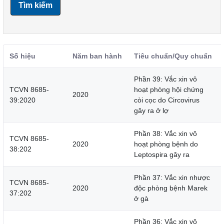
Tìm kiếm
Số hiệu
Năm ban hành
Tiêu chuẩn/Quy chuẩn
Phần 39: Vắc xin vô
TCVN 8685-
hoạt phòng hội chứng
2020
39:2020
còi cọc do Circovirus
gây ra ở lợ
Phần 38: Vắc xin vô
TCVN 8685-
2020
hoạt phòng bệnh do
38:202
Leptospira gây ra
Phần 37: Vắc xin nhược
TCVN 8685-
2020
độc phòng bệnh Marek
37:202
ở gà
Phần 36: Vắc xin vô