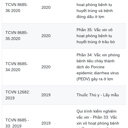
TCVN 8685-
hoạt phòng bệnh tụ
2020
36:2020
huyết trùng và bệnh
đóng dấu ở lợn
Phần 35: Vắc xin vô
TCVN 8685-
2020
hoạt phòng bệnh tụ
35:2020
huyết trùng ở trâu bò
Phần 34: Vắc xin phòng
bệnh tiêu chảy thành
TCVN 8685-
2020
dịch do Porcine
34:2020
epidemic diarrhea virus
(PEDV) gây ra ở lợn
TCVN 12682:
2019
Thuốc Thú y - Lấy mẫu
2019
Qui trình kiểm nghiệm
vắc xin - Phần 33: Vắc
TCVN 8685 -
2019
xin vô hoạt phòng bệnh
33: 2019