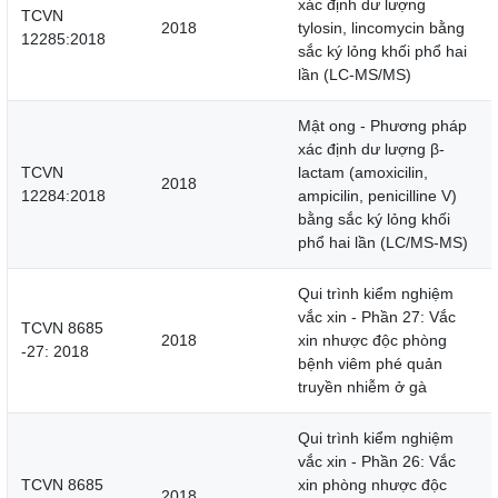
xác định dư lượng
TCVN
2018
tylosin, lincomycin bằng
12285:2018
sắc ký lỏng khối phổ hai
lần (LC-MS/MS)
Mật ong - Phương pháp
xác định dư lượng β-
TCVN
lactam (amoxicilin,
2018
12284:2018
ampicilin, penicilline V)
bằng sắc ký lỏng khối
phổ hai lần (LC/MS-MS)
Qui trình kiểm nghiệm
vắc xin - Phần 27: Vắc
TCVN 8685
2018
xin nhược độc phòng
-27: 2018
bệnh viêm phé quản
truyền nhiễm ở gà
Qui trình kiểm nghiệm
vắc xin - Phần 26: Vắc
TCVN 8685
xin phòng nhược độc
2018