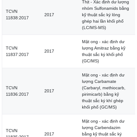
Thịt - Xác định dư lượng
nhóm Sulfonamids bằng
TCVN
2017
kỹ thuật sắc ký lỏng
11838:2017
ghép hai lần khối phổ
(LC/MS-MS)
Mật ong - xác định dư
TCVN
lượng Amitraz bằng kỹ
2017
11837:2017
thuật sắc ký khối phổ
(GC/MS)
Mật ong - xác định dư
lượng Carbamate
TCVN
(Carbaryl, methiocarb,
2017
11836:2017
pirimicarb) bằng kỹ
thuật sắc ký khí ghép
khối phổ (GC/MS)
Mật ong - xác định dư
lượng Carbendazim
TCVN
2017
bằng kỹ thuật sắc ký