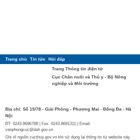
Trang chủ
Tin tức
Hỏi đáp
Trang Thông tin điện tử
Cục Chăn nuôi và Thú y - Bộ Nông
nghiệp và Môi trường
Địa chỉ: Số 15/78 - Giải Phóng - Phương Mai - Đống Đa - Hà
Nội
ĐT: 0243.8696788 | Fax: 0243.8691311 | Email:
vanphongcuc@dah.gov.vn
Ghi rõ nguồn cucthuy.gov.vn khi sử dụng lại thông tin từ website này