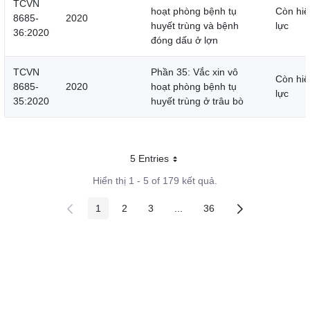
TCVN
hoạt phòng bệnh tụ
Còn hiệ
8685-
2020
huyết trùng và bệnh
lực
36:2020
đóng dấu ở lợn
TCVN
Phần 35: Vắc xin vô
Còn hiệ
8685-
2020
hoạt phòng bệnh tụ
lực
35:2020
huyết trùng ở trâu bò
5 Entries
Mỗi trang
Hiển thị 1 - 5 of 179 kết quả.
1
2
3
...
36
Các trang trên cổng
Các trang trên cổng
Các trang trên cổng
Các trang trung gian
Các trang trên cổng