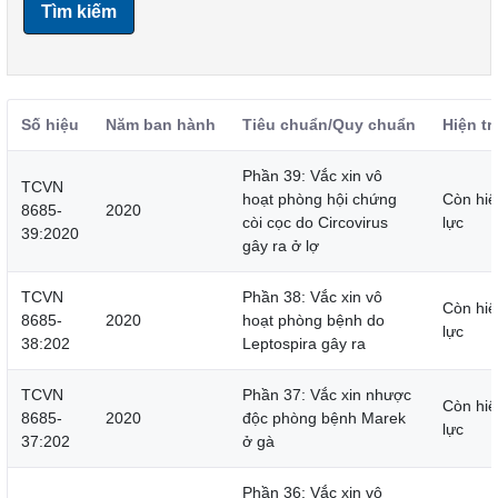
Tìm kiếm
Số hiệu
Năm ban hành
Tiêu chuẩn/Quy chuẩn
Hiện tr
Phần 39: Vắc xin vô
TCVN
hoạt phòng hội chứng
Còn hiệ
8685-
2020
còi cọc do Circovirus
lực
39:2020
gây ra ở lợ
TCVN
Phần 38: Vắc xin vô
Còn hiệ
8685-
2020
hoạt phòng bệnh do
lực
38:202
Leptospira gây ra
TCVN
Phần 37: Vắc xin nhược
Còn hiệ
8685-
2020
độc phòng bệnh Marek
lực
37:202
ở gà
Phần 36: Vắc xin vô