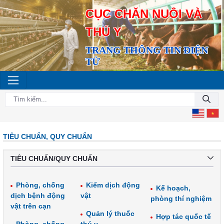
CỤC CHĂN NUÔI VÀ
THÚ Y
TRANG THÔNG TIN ĐIỆN
TỬ
TIÊU CHUẨN, QUY CHUẨN
TIÊU CHUẨN/QUY CHUẨN
Phòng, chống
Kiểm dịch động
Kế hoạch,
dịch bệnh động
vật
phòng thí nghiệm
vật trên cạn
Quản lý thuốc
Hợp tác quốc tế