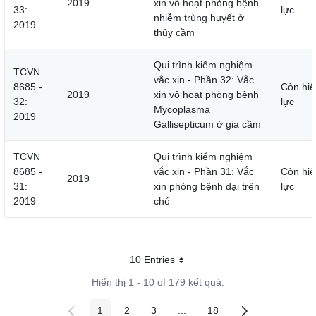
2019
xin vô hoạt phòng bệnh
33:
lực
nhiễm trùng huyết ở
2019
thủy cầm
Qui trình kiểm nghiệm
TCVN
vắc xin - Phần 32: Vắc
8685 -
Còn hiệ
2019
xin vô hoạt phòng bệnh
32:
lực
Mycoplasma
2019
Gallisepticum ở gia cầm
TCVN
Qui trình kiểm nghiệm
8685 -
vắc xin - Phần 31: Vắc
Còn hiệ
2019
31:
xin phòng bệnh dại trên
lực
2019
chó
10 Entries
Mỗi trang
Hiển thị 1 - 10 of 179 kết quả.
1
2
3
...
18
Các trang trên cổng
Các trang trên cổng
Các trang trên cổng
Các trang trung gian
Các trang trên cổng