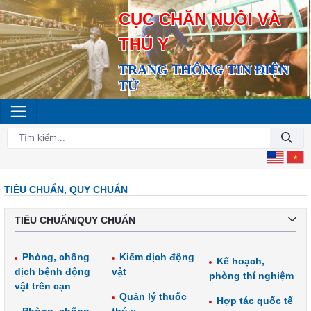
CỤC CHĂN NUÔI VÀ
THÚ Y
TRANG THÔNG TIN ĐIỆN
TỬ
TIÊU CHUẨN, QUY CHUẨN
TIÊU CHUẨN/QUY CHUẨN
Phòng, chống
Kiểm dịch động
Kế hoạch,
dịch bệnh động
vật
phòng thí nghiệm
vật trên cạn
Quản lý thuốc
Hợp tác quốc tế