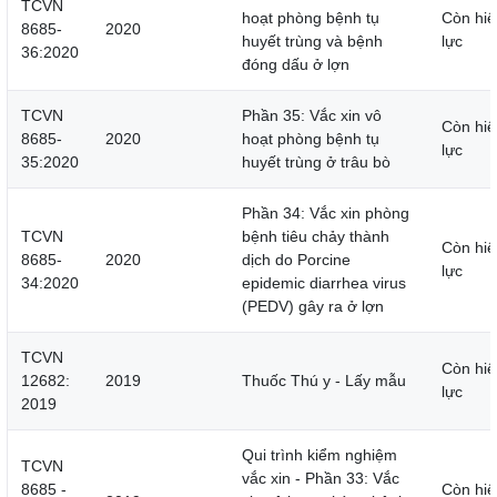
TCVN
hoạt phòng bệnh tụ
Còn hiệ
8685-
2020
huyết trùng và bệnh
lực
36:2020
đóng dấu ở lợn
TCVN
Phần 35: Vắc xin vô
Còn hiệ
8685-
2020
hoạt phòng bệnh tụ
lực
35:2020
huyết trùng ở trâu bò
Phần 34: Vắc xin phòng
TCVN
bệnh tiêu chảy thành
Còn hiệ
8685-
2020
dịch do Porcine
lực
34:2020
epidemic diarrhea virus
(PEDV) gây ra ở lợn
TCVN
Còn hiệ
12682:
2019
Thuốc Thú y - Lấy mẫu
lực
2019
Qui trình kiểm nghiệm
TCVN
vắc xin - Phần 33: Vắc
8685 -
Còn hiệ