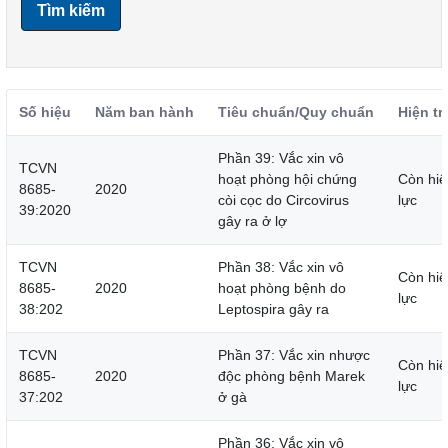
Tìm kiếm
Số hiệu
Năm ban hành
Tiêu chuẩn/Quy chuẩn
Hiện tr
Phần 39: Vắc xin vô
TCVN
hoạt phòng hội chứng
Còn hiệ
8685-
2020
còi cọc do Circovirus
lực
39:2020
gây ra ở lợ
TCVN
Phần 38: Vắc xin vô
Còn hiệ
8685-
2020
hoạt phòng bệnh do
lực
38:202
Leptospira gây ra
TCVN
Phần 37: Vắc xin nhược
Còn hiệ
8685-
2020
độc phòng bệnh Marek
lực
37:202
ở gà
Phần 36: Vắc xin vô