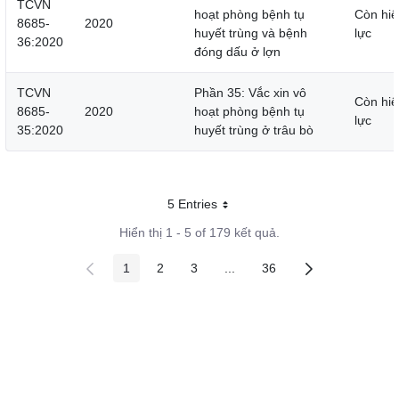
TCVN
hoạt phòng bệnh tụ
Còn hiệ
8685-
2020
huyết trùng và bệnh
lực
36:2020
đóng dấu ở lợn
TCVN
Phần 35: Vắc xin vô
Còn hiệ
8685-
2020
hoạt phòng bệnh tụ
lực
35:2020
huyết trùng ở trâu bò
5 Entries
Mỗi trang
Hiển thị 1 - 5 of 179 kết quả.
1
2
3
...
36
Các trang trên cổng
Các trang trên cổng
Các trang trên cổng
Các trang trung gian
Các trang trên cổng