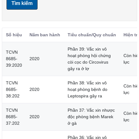
Tìm kiếm
Số hiệu
Năm ban hành
Tiêu chuẩn/Quy chuẩn
Hiện tr
Phần 39: Vắc xin vô
TCVN
hoạt phòng hội chứng
Còn hiệ
8685-
2020
còi cọc do Circovirus
lực
39:2020
gây ra ở lợ
TCVN
Phần 38: Vắc xin vô
Còn hiệ
8685-
2020
hoạt phòng bệnh do
lực
38:202
Leptospira gây ra
TCVN
Phần 37: Vắc xin nhược
Còn hiệ
8685-
2020
độc phòng bệnh Marek
lực
37:202
ở gà
Phần 36: Vắc xin vô