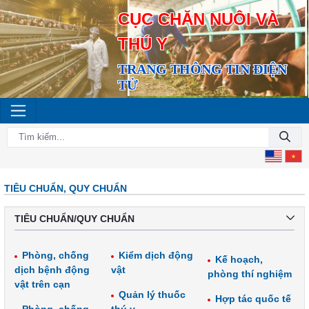
CỤC CHĂN NUÔI VÀ
THÚ Y
TRANG THÔNG TIN ĐIỆN
TỬ
TIÊU CHUẨN, QUY CHUẨN
TIÊU CHUẨN/QUY CHUẨN
Phòng, chống
Kiểm dịch động
Kế hoạch,
dịch bệnh động
vật
phòng thí nghiệm
vật trên cạn
Quản lý thuốc
Hợp tác quốc tế